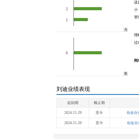
这
2
小
管
1
A
理
过
6
间
B
刘迪业绩表现
起始期
截止期
2024-11-29
至今
创金合
2024-11-29
至今
创金合