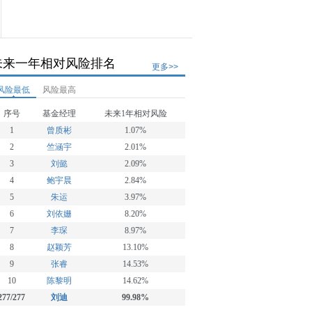
未来一年相对风险排名
更多>>
风险最低
风险最高
序号
基金经理
未来1年相对风险
1
曾质彬
1.07%
2
竺涵宇
2.01%
3
刘懿
2.09%
4
鲍宇晨
2.84%
5
朱运
3.97%
6
刘依姗
8.20%
7
李琛
8.97%
8
赵颖芳
13.10%
9
张睿
14.53%
10
陈黎明
14.62%
277/277
刘迪
99.98%