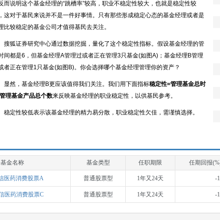
反而说明这个基金经理的“跳槽率”较高，职业不稳定性较大，也就是稳定性较
，这对于基民来说并不是一件好事情。只有那些形成稳定心态的基金经理或者是
理比较稳定的基金公司才值得基民去关注。
搜狐证券研究中心通过数据挖掘，量化了这个稳定性指标。假设基金经理的管
时间都是6，但基金经理A管理过或者正在管理3只基金(如图A)；基金经理B管理
或者正在管理1只基金(如图B)。你会选择哪个基金经理管理你的资产？
显然，基金经理B更应该值得我们关注。我们用下面指标
稳定性=管理基金总时
/管理基金产品总个数
来反映基金经理的职业稳定性，以供基民参考。
稳定性较低表示该基金经理的精力易分散，职业稳定性欠佳，需谨慎选择。
基金名称
基金类型
任职期限
任期回报(%
信医药消费股票A
普通股票型
1年又24天
-
信医药消费股票C
普通股票型
1年又24天
-