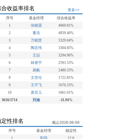
综合收益率排名
更多>>
序号
基金经理
综合收益率
1
张晓霞
4969.81%
2
董浩
4959.40%
3
万晓慧
3329.04%
4
陶宏伟
3304.85%
5
王喆
3294.96%
6
林唐宇
2593.53%
7
易帆
2480.33%
8
文世伦
1722.85%
9
王宇飞
1670.35%
10
唐灵儿
1661.61%
3616/3714
刘迪
-11.94%
稳定性排名
截止2026-06-09
序号
基金经理
稳定性
1
阳琨
12.0