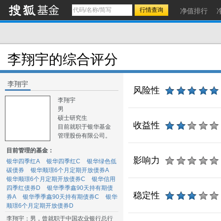
净值排行
李翔宇的综合评分
李翔宇
风险性
李翔宇
男
硕士研究生
收益性
目前就职于银华基金
管理股份有限公司。
目前管理的基金：
影响力
银华四季红A
银华四季红C
银华绿色低
碳债券
银华顺璟6个月定期开放债券A
银华顺璟6个月定期开放债券C
银华信用
四季红债券D
银华季季鑫90天持有期债
稳定性
券A
银华季季鑫90天持有期债券C
银华
顺璟6个月定期开放债券D
李翔宇：男，曾就职于中国农业银行总行