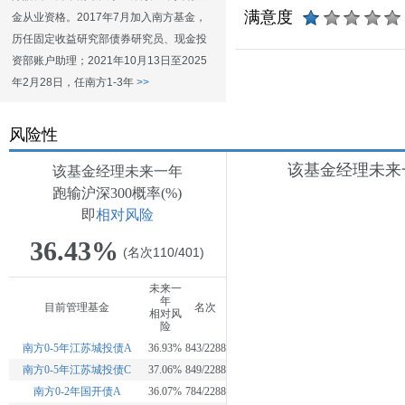
满意度
金从业资格。2017年7月加入南方基金，
历任固定收益研究部债券研究员、现金投
资部账户助理；2021年10月13日至2025
年2月28日，任南方1-3年
>>
风险性
该基金经理未来一
该基金经理未来一年
跑输沪深300概率(%)
即
相对风险
36.43%
(名次110/401)
未来一
年
目前管理基金
名次
相对风
险
南方0-5年江苏城投债A
36.93%
843/2288
南方0-5年江苏城投债C
37.06%
849/2288
南方0-2年国开债A
36.07%
784/2288