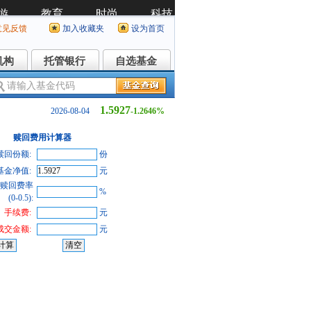
意见反馈
加入收藏夹
设为首页
机构
托管银行
自选基金
机构
托管银行
自选基金
1.5927
2026-08-04
-1.2646%
赎回费用计算器
赎回份额:
份
基金净值:
元
赎回费率
%
(0-0.5):
手续费:
元
成交金额:
元