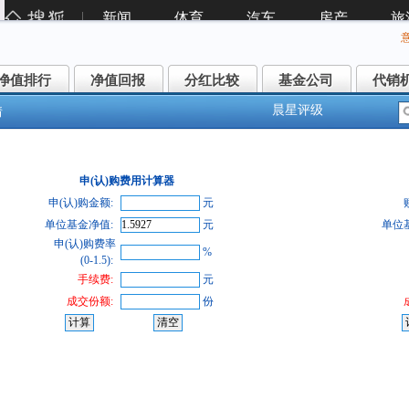
净值排行
净值回报
分红比较
基金公司
代销
净值排行
净值回报
分红比较
基金公司
代销
晨星评级
情
丰晋信大盘波动股票C(002335)
申(认)购费用计算器
申(认)购金额:
元
单位基金净值:
元
单位
申(认)购费率
%
(0-1.5):
手续费:
元
成交份额:
份