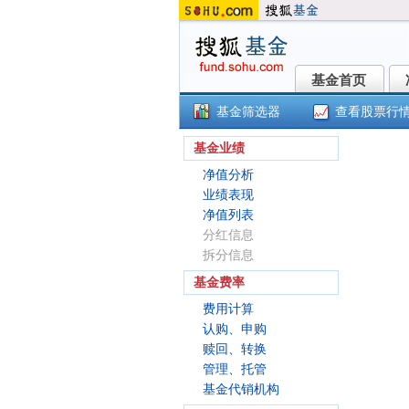
基金首页
基金首页
基金筛选器
查看股票行
汇
基金业绩
净值分析
业绩表现
净值列表
分红信息
拆分信息
基金费率
费用计算
认购、申购
赎回、转换
管理、托管
基金代销机构