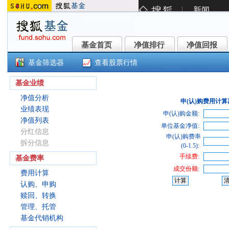
基金首页
净值排行
净值回报
基金首页
净值排行
净值回报
基金筛选器
查看股票行情
()
基金业绩
净值分析
申(认)购费用计算
业绩表现
申(认)购金额:
净值列表
单位基金净值:
分红信息
申(认)购费率
拆分信息
(0-1.5):
手续费:
基金费率
成交份额:
费用计算
认购、申购
赎回、转换
管理、托管
基金代销机构