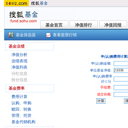
基金首页
净值排行
净值回报
基金首页
净值排行
净值回报
基金筛选器
查看股票行情
申万菱信中证500指数优选增强Y(02
基金业绩
净值分析
申(认)购费用计算
业绩表现
申(认)购金额:
净值列表
单位基金净值:
分红信息
申(认)购费率
拆分信息
(0-1.5):
手续费:
基金费率
成交份额:
费用计算
认购、申购
赎回、转换
管理、托管
基金代销机构