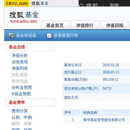
基金首页
净值排行
净值回报
基金首页
净值排行
净值回报
基金筛选器
查看股票行情
创新药(159992)
基金业绩
净值分析
业绩表现
募资公布日
2020-02-26
净值列表
发行截止日
2020-03-13
分红信息
募集份额(万份)
491,638.12
拆分信息
分时走势图
首次有效认购户数(户)
94753
K线走势图
缴款方式
基金费率
费用计算
序号
机构名称
认购、申购
1
银华基金管理股份有限公司
赎回、转换