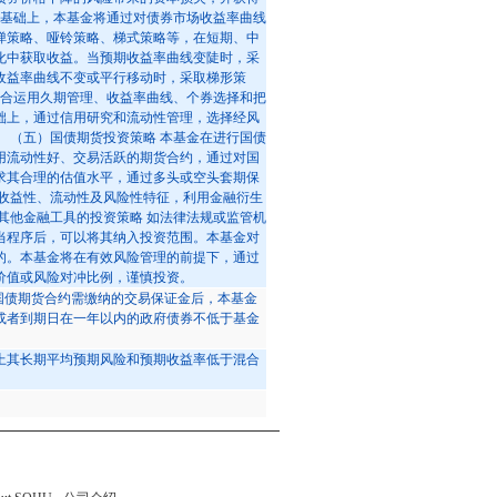
的基础上，本基金将通过对债券市场收益率曲线
弹策略、哑铃策略、梯式策略等，在短期、中
化中获取收益。当预期收益率曲线变陡时，采
收益率曲线不变或平行移动时，采取梯形策
综合运用久期管理、收益率曲线、个券选择和把
础上，通过信用研究和流动性管理，选择经风
 （五）国债期货投资策略 本基金在进行国债
用流动性好、交易活跃的期货合约，通过对国
求其合理的估值水平，通过多头或空头套期保
的收益性、流动性及风险性特征，利用金融衍生
其他金融工具的投资策略 如法律法规或监管机
当程序后，可以将其纳入投资范围。本基金对
的。本基金将在有效风险管理的前提下，通过
价值或风险对冲比例，谨慎投资。
国债期货合约需缴纳的交易保证金后，本基金
或者到期日在一年以内的政府债券不低于基金
上其长期平均预期风险和预期收益率低于混合