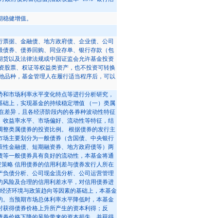
期稳健增值。
行票据、金融债、地方政府债、企业债、公司
级债券、债券回购、同业存单、银行存款（包
期货以及法律法规或中国证监会允许基金投资
投资股票、权证等权益类资产，也不投资可转换
其他品种，基金管理人在履行适当程序后，可以
势和市场利率水平变化特点等进行分析研究，
基础上，实现基金的持续稳定增值 （一）类属
存在差异，且各经济阶段内的各券种波动性特征
、收益率水平、市场偏好、流动性等特征，结
调整类属债券的投资比例。 根据债券的发行主
市场主要划分为一般债券（含国债、中央银行
策性金融债、短期融资券、地方政府债等）两
融债等一般债券具有良好的流动性，本基金将通
资策略 信用债券的信用利差与债券发行人所在
产负债分析、公司现金流分析、公司运营管理
约风险及合理的信用利差水平，对信用债券进
观经济环境与政策趋向等因素的基础上，本基金
的。当预期市场总体利率水平降低时，本基金
时获得债券价格上升所产生的资本利得；反
债券价格下降的风险带来的资本损失，并获得