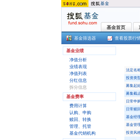
基金首页
基金首页
基金筛选器
查看股票行
东
基金业绩
净值分析
业绩表现
法定名
净值列表
投资类
分红信息
募集起
拆分信息
募集截
基金费率
日常申
费用计算
日常赎
认购、申购
基金经
赎回、转换
基金管
管理、托管
投资风
基金代销机构