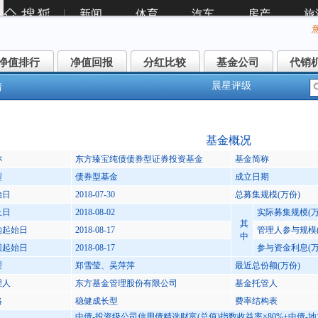
净值排行
净值回报
分红比较
基金公司
代销
净值排行
净值回报
分红比较
基金公司
代销
晨星评级
情
方臻宝纯债债券A(006210)
基金概况
称
东方臻宝纯债债券型证券投资基金
基金简称
型
债券型基金
成立日期
始日
2018-07-30
总募集规模(万份)
止日
2018-08-02
实际募集规模(万
其
购起始日
2018-08-17
管理人参与规模(
中
回起始日
2018-08-17
参与资金利息(万
理
郑雪莹、吴萍萍
最近总份额(万份)
理人
东方基金管理股份有限公司
基金托管人
格
稳健成长型
费率结构表
中债-投资级公司信用债精选财富(总值)指数收益率×80%+中债-地