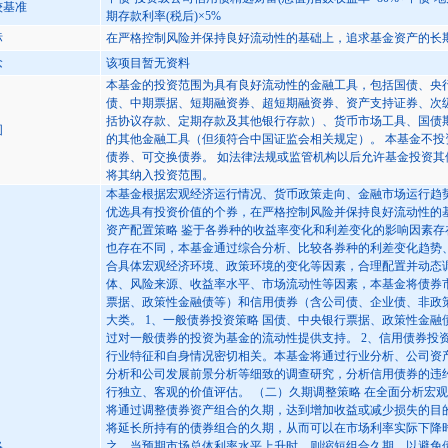
较基准
期存款利率(税后)×5%
标
在严格控制风险并保持良好流动性的基础上，追求基金资产的长
念
该项目暂无资料
本基金的投资范围为具有良好流动性的金融工具，包括国债、央
债、中期票据、短期融资券、超短期融资券、资产支持证券、次
括协议存款、定期存款及其他银行存款）、货币市场工具、国债
围
的其他金融工具（但须符合中国证监会相关规定）。 本基金不
债券、可交换债券。 如法律法规或监管机构以后允许基金投资
将其纳入投资范围。
本基金根据宏观经济运行情况、货币政策走向、金融市场运行趋
优选具有投资价值的个券，在严格控制风险并保持良好流动性的
资产配置策略 鉴于各券种的收益率变化和利差变化的影响因素
也存在不同，本基金通过综合分析、比较各券种的利差变化趋势
合具体宏观经济环境、政策环境的变化等因素，合理配置并动态
体、风险来源、收益率水平、市场流动性等因素，本基金将债券
票据、政策性金融债等）和信用债券（含公司债、企业债、非政
大类。 1、一般债券投资策略 国债、中央银行票据、政策性金
过对一般债券的投资为基金的流动性提供支持。 2、信用债券投
行业特征和自身情况密切相关。本基金将通过行业分析、公司资
分析和公司发展前景分析等细致的调查研究，分析信用债券的违
行独立、客观的价值评估。 （二）久期调整策略 在全面分析宏
将通过调整债券资产组合的久期，达到增加收益或减少损失的目
将延长所持有的债券组合的久期，从而可以在市场利率实际下降
略
之，当预期市场总体利率水平上升时，则缩短组合久期，以避免