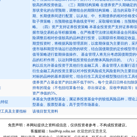
较高的再投资收益。 （三）期限结构策略 在债券资产久期确定
形状变化的合理预期，调整组合的期限结构策略，适当的采取子
期、长期债券间进行配置，以从短、中、长期债券的相对价格变
取子弹策略；当预期收益率曲线变平时，采取哑铃策略；当预期
略。 （四）资产支持证券投资策略 本基金投资资产支持证券将
握市场交易机会等积极策略，在严格遵守法律法规和基金合同基
险调整后相对价值较高的品种进行投资，以期获得长期稳定收益。
期货投资时，将根据风险管理原则，以套期保值为主要目的，采
债市场和期货市场运行趋势的研究，结合国债期货的定价模型寻
值等策略进行套期保值操作。 基金管理人将充分考虑国债期货
品的杠杆作用，以达到降低投资组合的整体风险的目的。 （六）
构以后允许基金投资于其他衍生金融工具，基金管理人在履行适
衍生金融工具的投资主要以对冲投资风险或无风险套利为主要目
对标的品种的基本面研究，结合衍生工具定价模型预估衍生工具
债券资产占基金资产的比例不低于80%，每个交易日日终在扣除
准
持有的现金（不包括结算备付金、存出保证金、应收申购款等）
资产净值的5%。
本基金为债券型基金，属证券投资基金中的较低风险品种，理论
益特征
型基金、股票型基金，高于货币市场基金。
理工具及主要指标
该项目暂无资料
免责声明：本网站提供之资料或信息，仅供投资者参考，不构成投资建议。
客服邮箱：fund#vip.sohu.net
欢迎您的宝贵意见