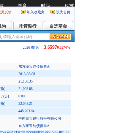
意见反馈
加入收藏夹
设为首页
机构
托管银行
自选基金
机构
托管银行
自选基金
3.6597
2026-08-07
0.0574%
东方臻宝纯债债券A
2018-08-08
21,100.35
份)
21,098.08
万份)
0.00
份)
22,648.21
445,203.04
中国光大银行股份有限公司
东方臻宝纯债债券A
方政府债财富(总值)指数收益率×15%+银行活