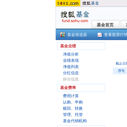
基金首页
基金首页
基金筛选器
查看股票行
银
基金业绩
净值分析
业绩表现
截止日
净值列表
序号
分红信息
拆分信息
基金费率
费用计算
认购、申购
赎回、转换
管理、托管
基金代销机构