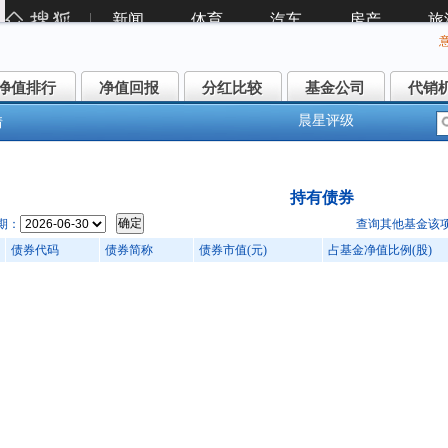
净值排行
净值回报
分红比较
基金公司
代销
净值排行
净值回报
分红比较
基金公司
代销
晨星评级
情
华丰华三个月定期开放债券发起式(007206)
持有债券
期：
查询其他基金该
债券代码
债券简称
债券市值(元)
占基金净值比例(股)