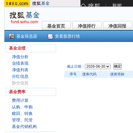
基金首页
净值排行
净值回报
基金首页
净值排行
净值回报
基金筛选器
查看股票行情
交银丰享收益债券A(519746)
基金业绩
净值分析
业绩表现
截止日期：
净值列表
序号
债券代码
债券简称
分红信息
拆分信息
基金费率
费用计算
认购、申购
赎回、转换
管理、托管
基金代销机构