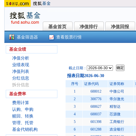
基金首页
净值排行
净值回报
基金首页
净值排行
净值回报
基金筛选器
查看股票行情
国融融泰混合A(006601)
基金业绩
净值分析
业绩表现
截止日期：
净值列表
报表日期2026-06-30
分红信息
序号
证券代码
证券简称
拆分信息
1
688012
中微公司
基金费率
2
300776
帝尔激光
费用计算
3
688627
精智达
认购、申购
4
688037
芯源微
赎回、转换
5
601398
工商银行
管理、托管
基金代销机构
6
601288
农业银行