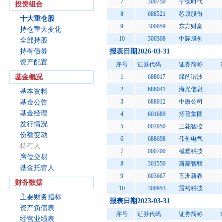
7
300750
宁德时代
投资组合
8
688521
芯原股份
十大重仓股
9
300059
东方财富
持仓重大变化
10
300308
中际旭创
全部持股
持有债券
报表日期2026-03-31
资产配置
序号
证券代码
证券简称
基金概况
1
688017
绿的谐波
2
688041
海光信息
基本资料
3
688012
中微公司
基金公告
基金经理
4
601689
拓普集团
发行情况
5
002050
三花智控
份额变动
6
688698
伟创电气
持有人
7
000700
模塑科技
席位交易
8
301550
斯菱智驱
基金托管人
9
603667
五洲新春
财务数据
10
300953
震裕科技
主要财务指标
报表日期2023-03-31
资产负债表
序号
证券代码
证券简称
经营业绩表