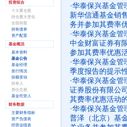
投资组合
·
华泰保兴基金管
十大重仓股
新华信通基金销
持仓重大变化
务并参加其费率
全部持股
持有债券
·
华泰保兴基金管
资产配置
中金财富证券有
基金概况
参加其费率优惠
基本资料
基金公告
·
华泰保兴基金管理
基金经理
季度报告的提示
发行情况
份额变动
·
华泰保兴基金管
持有人
证券股份有限公
席位交易
基金托管人
其费率优惠活动
财务数据
·
华泰保兴基金管
主要财务指标
普泽（北京）基
资产负债表
经营业绩表