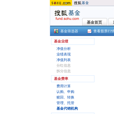
基金首页
基金首页
基金筛选器
查看股票行
()
基金业绩
净值分析
业绩表现
净值列表
分红信息
拆分信息
基金费率
费用计算
认购、申购
赎回、转换
管理、托管
基金代销机构