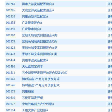
001265
国泰兴益灵活配置混合A
开
001295
大成景源灵活配置混合A
开
001339
兴银鼎新灵活配置A
开
001355
广发聚泰混合A
开
001356
广发聚泰混合C
开
001362
景顺长城领先回报混合A类
开
001379
景顺长城领先回报混合C类
开
001422
景顺长城安享回报混合A类
开
001423
景顺长城安享回报混合C类
开
001474
兴银丰盈灵活配置A
开
001486
天弘鑫安宝保本
开
001511
兴全新视野定期开放混合型发起式
开
001545
博时裕嘉3个月定开债发起式
开
001546
博时裕盈3个月定开债发起式
开
001575
兴银稳健
开
001619
兴银汇福定开债
开
001677
中银战略新兴产业股票A
开
001714
工银文体产业股票A
开