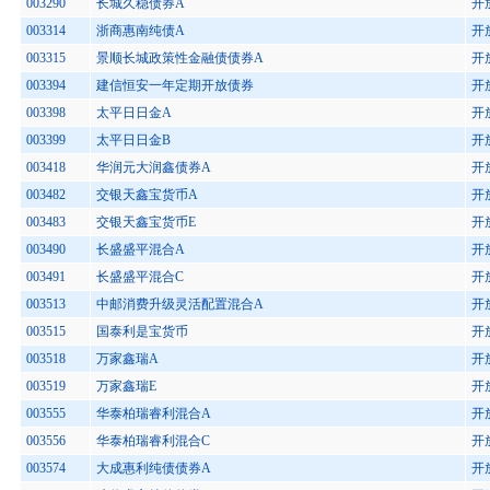
003290
长城久稳债券A
开
003314
浙商惠南纯债A
开
003315
景顺长城政策性金融债债券A
开
003394
建信恒安一年定期开放债券
开
003398
太平日日金A
开
003399
太平日日金B
开
003418
华润元大润鑫债券A
开
003482
交银天鑫宝货币A
开
003483
交银天鑫宝货币E
开
003490
长盛盛平混合A
开
003491
长盛盛平混合C
开
003513
中邮消费升级灵活配置混合A
开
003515
国泰利是宝货币
开
003518
万家鑫瑞A
开
003519
万家鑫瑞E
开
003555
华泰柏瑞睿利混合A
开
003556
华泰柏瑞睿利混合C
开
003574
大成惠利纯债债券A
开