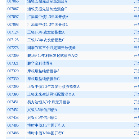
007066
浦银安盛先进制造混合A
开
007067
浦银安盛先进制造混合C
开
007097
汇添富中债1-3年国开债A
开
007098
汇添富中债1-3年国开债C
开
007124
工银1-3年农发债指数A
开
007125
工银1-3年农发债指数C
开
007278
国泰兴富三个月定期开放债券
开
007309
鹏华9-10年利率发起式债券A类
开
007321
鹏华金利债券A
开
007329
摩根瑞益纯债债券A
开
007330
摩根瑞益纯债债券C
开
007390
上银中债1-3年农发行债券指数A
开
007393
上银未来生活灵活配置混合A
开
007451
易方达恒兴3个月定开债券
开
007452
兴银3-5年信用债A
开
007453
兴银3-5年信用债C
开
007485
博时中债3-5年国开行A
开
007486
博时中债3-5年国开行C
开