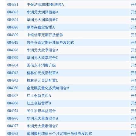
004881
中银沪深300指数增强A
开
004893
华润元大润泽债券A
开
004894
华润元大润泽债券C
开
004896
鹏华兴鑫宝货币A
开
004899
中银信享定期开放债券
开
004919
兴全兴泰定期开放债券发起式
开
004928
华润元大欣享混合A
开
004929
华润元大欣享混合C
开
004934
圆信永丰消费升级
开
004942
格林伯元灵活配置A
开
004943
格林伯元灵活配置C
开
004950
金元顺安量化多策略混合A
开
004967
红土创新货币A
开
004968
红土创新货币B
开
004974
民生加银丰益混合
开
004976
华润元大景泰混合A
开
004977
华润元大景泰混合C
开
004978
富国聚利纯债三个月定期开放债券发起式
开