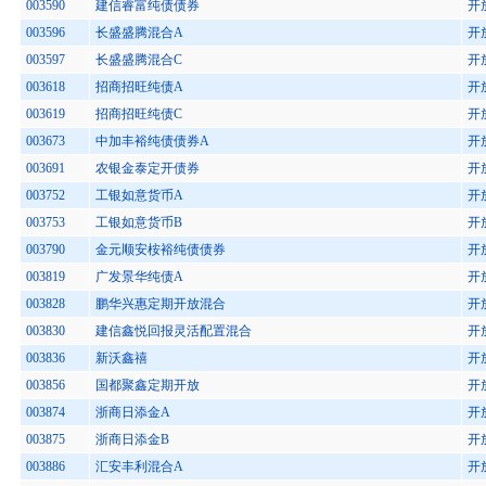
003590
建信睿富纯债债券
开
003596
长盛盛腾混合A
开
003597
长盛盛腾混合C
开
003618
招商招旺纯债A
开
003619
招商招旺纯债C
开
003673
中加丰裕纯债债券A
开
003691
农银金泰定开债券
开
003752
工银如意货币A
开
003753
工银如意货币B
开
003790
金元顺安桉裕纯债债券
开
003819
广发景华纯债A
开
003828
鹏华兴惠定期开放混合
开
003830
建信鑫悦回报灵活配置混合
开
003836
新沃鑫禧
开
003856
国都聚鑫定期开放
开
003874
浙商日添金A
开
003875
浙商日添金B
开
003886
汇安丰利混合A
开