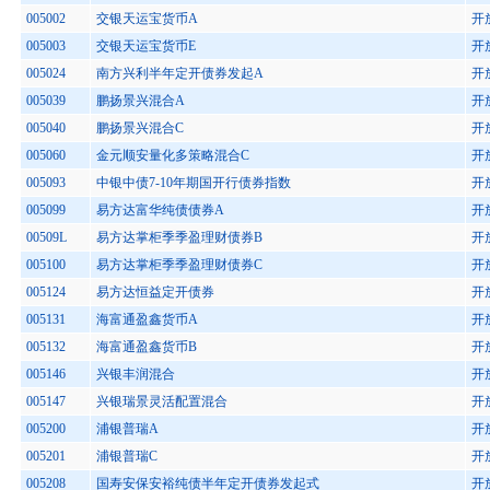
005002
交银天运宝货币A
开
005003
交银天运宝货币E
开
005024
南方兴利半年定开债券发起A
开
005039
鹏扬景兴混合A
开
005040
鹏扬景兴混合C
开
005060
金元顺安量化多策略混合C
开
005093
中银中债7-10年期国开行债券指数
开
005099
易方达富华纯债债券A
开
00509L
易方达掌柜季季盈理财债券B
开
005100
易方达掌柜季季盈理财债券C
开
005124
易方达恒益定开债券
开
005131
海富通盈鑫货币A
开
005132
海富通盈鑫货币B
开
005146
兴银丰润混合
开
005147
兴银瑞景灵活配置混合
开
005200
浦银普瑞A
开
005201
浦银普瑞C
开
005208
国寿安保安裕纯债半年定开债券发起式
开