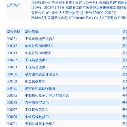
华兴投资公司等三家企业作为发起人公开向社会招股筹建"福建兴业
公司简介
136号)。2003年1月8日,福建省工商行政管理局根据国家工
有限公司"的<企业法人营业执照>(注册号:3500001000202)。
2018年5月,公司英文名称由“Industrial Bank Co.,Ltd.”变更为“CHIN
基金代码
基金简称
类
000251
工银金融地产混合A
开
000312
华安沪深300增强A
开
000313
华安沪深300增强C
开
000402
工银纯债债券A
开
000403
工银纯债债券B
开
000436
易方达裕惠定开混合A
开
000439
国金鑫盈货币
开
00043L
易方达裕惠回报债券
开
000545
中邮核心竞争力灵活配置混合
开
000575
兴全添利宝货币
开
000677
工银现金货币A
开
000699
中银薪钱包货币
开
000701
景顺长城景丰货币A
开