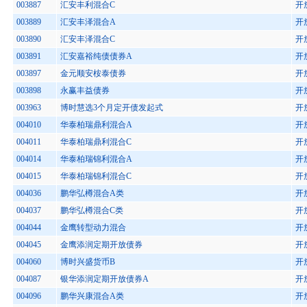
003887
汇安丰利混合C
开
003889
汇安丰泽混合A
开
003890
汇安丰泽混合C
开
003891
汇安嘉裕纯债债券A
开
003897
金元顺安桉泰债券
开
003898
永赢丰益债券
开
003963
博时慧选3个月定开债发起式
开
004010
华泰柏瑞鼎利混合A
开
004011
华泰柏瑞鼎利混合C
开
004014
华泰柏瑞锦利混合A
开
004015
华泰柏瑞锦利混合C
开
004036
鹏华弘樽混合A类
开
004037
鹏华弘樽混合C类
开
004044
金鹰转型动力混合
开
004045
金鹰添润定期开放债券
开
004060
博时兴盛货币B
开
004087
银华添润定期开放债券A
开
004096
鹏华兴康混合A类
开