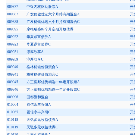
009877
中银内核驱动股票A
开
009887
广发稳健优选六个月持有期混合A
开
009888
广发稳健优选六个月持有期混合C
开
009895
摩根瑞盛87个月定期开放债券
开
009922
华夏鼎富债券A
开
009923
华夏鼎富债券C
开
009931
淳厚欣享A
开
009939
淳厚欣享C
开
009940
格林稳健价值混合A
开
009941
格林稳健价值混合C
开
009945
方正富邦优势精选一年定开股票A
开
009946
方正富邦优势精选一年定开股票C
开
009996
国都聚和混合
开
010064
圆信永丰兴研A
开
010065
圆信永丰兴研C
开
010118
天弘多元收益债券A
开
010119
天弘多元收益债券C
开
010120
九泰久福量化A
开