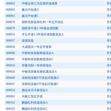
008863
中银证券汇兴定期开放债券
开
008864
鑫元中短债A
开
008865
鑫元中短债C
开
008878
国联安新蓝筹红利一年定开混合
开
008879
国联安中债1-3年政金债指数
开
008933
天弘中债1-3年国开债指数发起A
开
008937
诺德安盈
开
008938
大成惠兴一年定开债券
开
008980
中邮科技创新精选混合A
开
008981
中邮科技创新精选混合C
开
009010
华夏兴阳一年持有混合
开
009026
中银高质量发展机遇混合A
开
009046
东财创业板ETF发起式联接A
开
009047
东财创业板ETF发起式联接C
开
009054
圆信永丰沣泰混合A
开
009091
兴银汇悦定开债
开
009102
鹏扬红利优选混合A
开
009103
鹏扬红利优选混合C
开