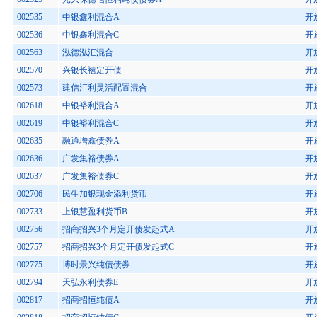
002535
中银鑫利混合A
开
002536
中银鑫利混合C
开
002563
泓德泓汇混合
开
002570
兴银长禧定开债
开
002573
建信汇利灵活配置混合
开
002618
中银裕利混合A
开
002619
中银裕利混合C
开
002635
融通增鑫债券A
开
002636
广发集裕债券A
开
002637
广发集裕债券C
开
002706
民生加银现金添利货币
开
002733
上银慧盈利货币B
开
002756
招商招兴3个月定开债发起式A
开
002757
招商招兴3个月定开债发起式C
开
002775
博时景兴纯债债券
开
002794
天弘永利债券E
开
002817
招商招恒纯债A
开