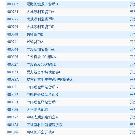
000707
景顺长城景丰货币B
开
000724
大成添利宝货币A
开
000725
大成添利宝货币B
开
000726
大成添利宝货币E
开
000740
兴银货币B
开
000741
兴银货币A
开
000748
广发活期宝货币A
开
000826
广发百发100指数A
开
000827
广发百发100指数E
开
000833
易方达富华纯债债券C
开
00083A
易方达掌柜季季盈理财债券A
开
000921
中邮现金驿站货币A
开
000922
中邮现金驿站货币B
开
000923
中邮现金驿站货币C
开
000986
太平灵活配置
开
001127
中银宏观策略混合A
开
001158
工银新材料新能源股票
开
001246
兴银长乐定开债A
开