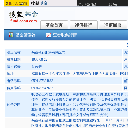
基金首页
净值排行
净值回报
基金首页
净值排行
净值回报
基金筛选器
查看股票行情
法定名称
兴业银行股份有限公司
英
成立日期
1988-08-22
注
法人代表
吕家进
总
地址
福建省福州市台江区江滨中大道398号兴业银行大厦,香港中环港景
电话号码
0591-87824863
邮
传真号码
0591-87842633
网
吸收公众存款；发放短期、中期和长期贷款；办理国内外结算；
债券；代理发行股票以外的有价证券；买卖、代理买卖股票以外
经营范围
业务；提供信用证服务及担保；代理收付款项及代理保险业务；
其他业务；保险兼业代理业务；黄金及其制品进出口；公募证券
动，经营项目以相关部门批准文件或许可证件为准）
兴业银行是中国首批成立的股份制商业银行之一,1988年8月26
区域性、股份制的综合性商业银行,即"福建兴业银行"(本行曾用名