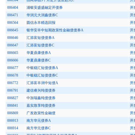
006394
招商添德3个月定开债发起式C
开
006404
浦银安盛盛融定开债券
开
006471
华润元大润鑫债券C
开
006564
圆信永丰精选回报
开
006645
银华安丰中短期政策性金融债债券A
开
006646
汇添富短债债券A
开
006647
汇添富短债债券C
开
006665
华夏鼎康债券A
开
006666
华夏鼎康债券C
开
006677
中银稳汇短债债券A
开
006678
中银稳汇短债债券C
开
006772
汇添富丰润中短债A
开
006791
建信睿兴纯债债券
开
006827
中加瑞鑫纯债债券
开
006841
嘉实致享纯债债券
开
006869
广发政策性金融债
开
006913
南方华元债券A
开
006914
南方华元债券C
开