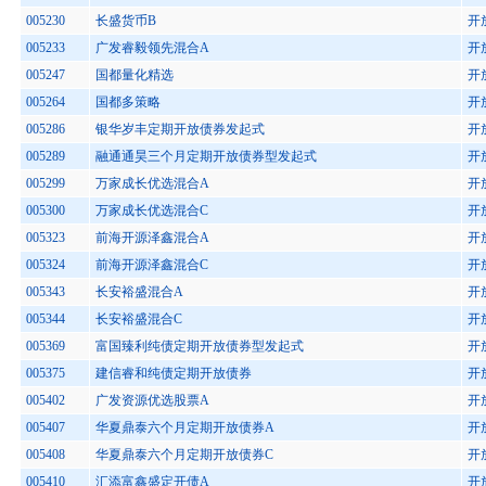
005230
长盛货币B
开
005233
广发睿毅领先混合A
开
005247
国都量化精选
开
005264
国都多策略
开
005286
银华岁丰定期开放债券发起式
开
005289
融通通昊三个月定期开放债券型发起式
开
005299
万家成长优选混合A
开
005300
万家成长优选混合C
开
005323
前海开源泽鑫混合A
开
005324
前海开源泽鑫混合C
开
005343
长安裕盛混合A
开
005344
长安裕盛混合C
开
005369
富国臻利纯债定期开放债券型发起式
开
005375
建信睿和纯债定期开放债券
开
005402
广发资源优选股票A
开
005407
华夏鼎泰六个月定期开放债券A
开
005408
华夏鼎泰六个月定期开放债券C
开
005410
汇添富鑫盛定开债A
开