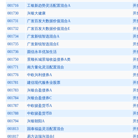
001716
工银新趋势灵活配置混合A
开
001730
兴银大健康
开
001731
广发百发大数据价值混合A
开
001732
广发百发大数据价值混合E
开
001734
广发新锐智选混合A
开
001735
广发新锐智选混合E
开
001736
圆信永丰优加生活
开
001750
景顺长城景瑞收益债券A类
开
001771
南方量化灵活配置混合
开
001776
中欧兴利债券A
开
001781
建信现代服务业股票
开
001783
兴银合盈债券A
开
001784
兴银合盈债券C
开
001787
中欧骏盈货币A
开
001788
中欧骏盈货币B
开
001794
兴银朝阳A
开
001813
国泰福益灵活配置混合
开
001817
易方达瑞兴混合I
开