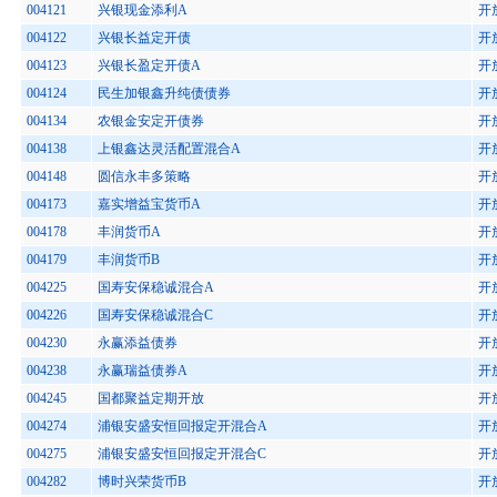
004121
兴银现金添利A
开
004122
兴银长益定开债
开
004123
兴银长盈定开债A
开
004124
民生加银鑫升纯债债券
开
004134
农银金安定开债券
开
004138
上银鑫达灵活配置混合A
开
004148
圆信永丰多策略
开
004173
嘉实增益宝货币A
开
004178
丰润货币A
开
004179
丰润货币B
开
004225
国寿安保稳诚混合A
开
004226
国寿安保稳诚混合C
开
004230
永赢添益债券
开
004238
永赢瑞益债券A
开
004245
国都聚益定期开放
开
004274
浦银安盛安恒回报定开混合A
开
004275
浦银安盛安恒回报定开混合C
开
004282
博时兴荣货币B
开