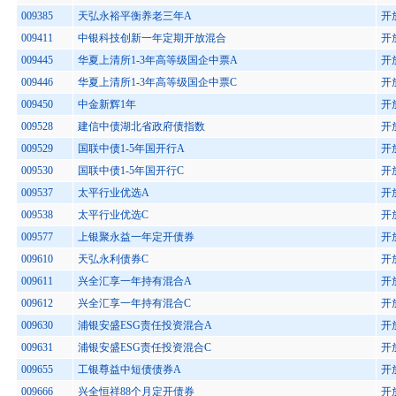
009385
天弘永裕平衡养老三年A
开
009411
中银科技创新一年定期开放混合
开
009445
华夏上清所1-3年高等级国企中票A
开
009446
华夏上清所1-3年高等级国企中票C
开
009450
中金新辉1年
开
009528
建信中债湖北省政府债指数
开
009529
国联中债1-5年国开行A
开
009530
国联中债1-5年国开行C
开
009537
太平行业优选A
开
009538
太平行业优选C
开
009577
上银聚永益一年定开债券
开
009610
天弘永利债券C
开
009611
兴全汇享一年持有混合A
开
009612
兴全汇享一年持有混合C
开
009630
浦银安盛ESG责任投资混合A
开
009631
浦银安盛ESG责任投资混合C
开
009655
工银尊益中短债债券A
开
009666
兴全恒祥88个月定开债券
开