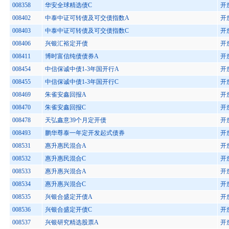
008358
华安全球精选债C
开
008402
中泰中证可转债及可交债指数A
开
008403
中泰中证可转债及可交债指数C
开
008406
兴银汇裕定开债
开
008411
博时富信纯债债券A
开
008454
中信保诚中债1-3年国开行A
开
008455
中信保诚中债1-3年国开行C
开
008469
朱雀安鑫回报A
开
008470
朱雀安鑫回报C
开
008478
天弘鑫意39个月定开债
开
008493
鹏华尊泰一年定开发起式债券
开
008531
惠升惠民混合A
开
008532
惠升惠民混合C
开
008533
惠升惠兴混合A
开
008534
惠升惠兴混合C
开
008535
兴银合盛定开债A
开
008536
兴银合盛定开债C
开
008537
兴银研究精选股票A
开