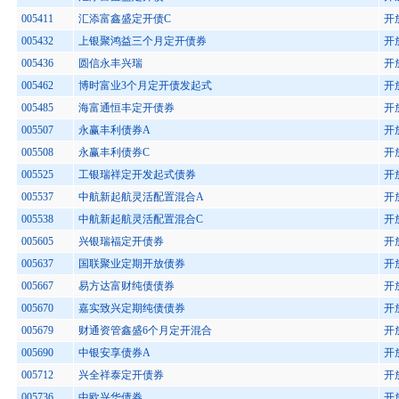
005411
汇添富鑫盛定开债C
开
005432
上银聚鸿益三个月定开债券
开
005436
圆信永丰兴瑞
开
005462
博时富业3个月定开债发起式
开
005485
海富通恒丰定开债券
开
005507
永赢丰利债券A
开
005508
永赢丰利债券C
开
005525
工银瑞祥定开发起式债券
开
005537
中航新起航灵活配置混合A
开
005538
中航新起航灵活配置混合C
开
005605
兴银瑞福定开债券
开
005637
国联聚业定期开放债券
开
005667
易方达富财纯债债券
开
005670
嘉实致兴定期纯债债券
开
005679
财通资管鑫盛6个月定开混合
开
005690
中银安享债券A
开
005712
兴全祥泰定开债券
开
005736
中欧兴华债券
开