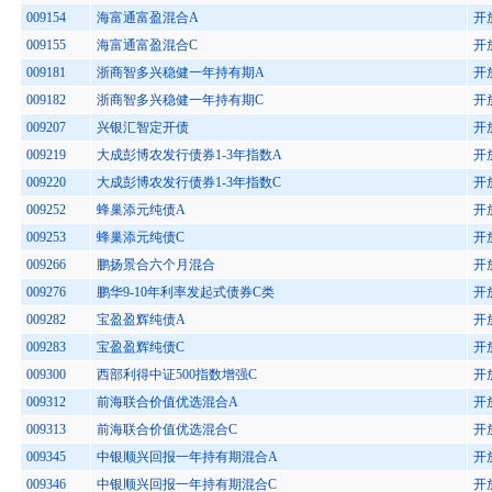
009154
海富通富盈混合A
开
009155
海富通富盈混合C
开
009181
浙商智多兴稳健一年持有期A
开
009182
浙商智多兴稳健一年持有期C
开
009207
兴银汇智定开债
开
009219
大成彭博农发行债券1-3年指数A
开
009220
大成彭博农发行债券1-3年指数C
开
009252
蜂巢添元纯债A
开
009253
蜂巢添元纯债C
开
009266
鹏扬景合六个月混合
开
009276
鹏华9-10年利率发起式债券C类
开
009282
宝盈盈辉纯债A
开
009283
宝盈盈辉纯债C
开
009300
西部利得中证500指数增强C
开
009312
前海联合价值优选混合A
开
009313
前海联合价值优选混合C
开
009345
中银顺兴回报一年持有期混合A
开
009346
中银顺兴回报一年持有期混合C
开