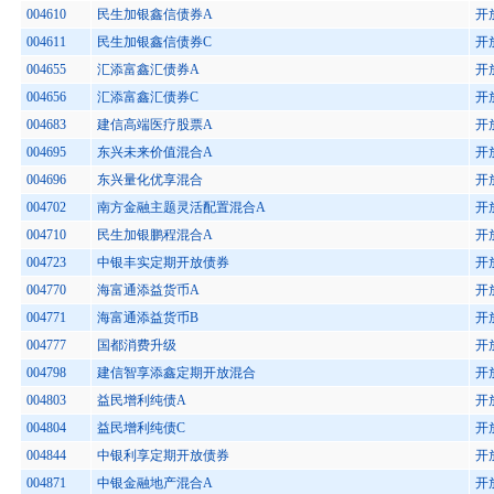
004610
民生加银鑫信债券A
开
004611
民生加银鑫信债券C
开
004655
汇添富鑫汇债券A
开
004656
汇添富鑫汇债券C
开
004683
建信高端医疗股票A
开
004695
东兴未来价值混合A
开
004696
东兴量化优享混合
开
004702
南方金融主题灵活配置混合A
开
004710
民生加银鹏程混合A
开
004723
中银丰实定期开放债券
开
004770
海富通添益货币A
开
004771
海富通添益货币B
开
004777
国都消费升级
开
004798
建信智享添鑫定期开放混合
开
004803
益民增利纯债A
开
004804
益民增利纯债C
开
004844
中银利享定期开放债券
开
004871
中银金融地产混合A
开