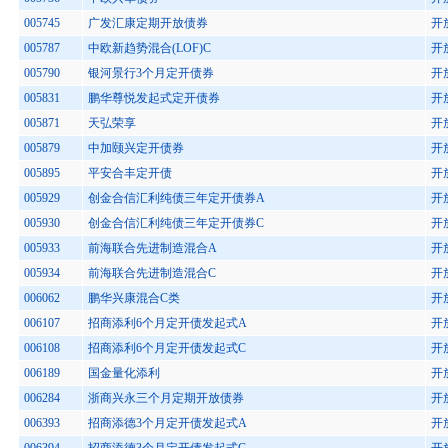
005745
广发汇康定期开放债券
开
005787
中欧新趋势混合(LOF)C
开
005790
银河景行3个月定开债券
开
005831
鹏华尊悦发起式定开债券
开
005871
天弘荣享
开
005879
中加颐兴定开债券
开
005895
平安合丰定开债
开
005929
创金合信汇利纯债三年定开债券A
开
005930
创金合信汇利纯债三年定开债券C
开
005933
前海联合先进制造混合A
开
005934
前海联合先进制造混合C
开
006062
鹏华兴康混合C类
开
006107
招商添利6个月定开债发起式A
开
006108
招商添利6个月定开债发起式C
开
006189
国金量化添利
开
006284
浙商兴永三个月定期开放债券
开
006393
招商添德3个月定开债发起式A
开