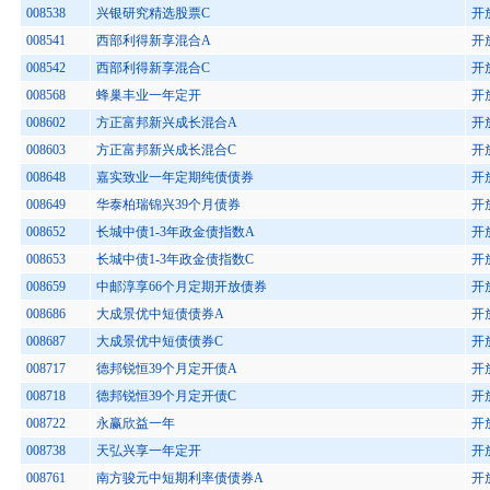
008538
兴银研究精选股票C
开
008541
西部利得新享混合A
开
008542
西部利得新享混合C
开
008568
蜂巢丰业一年定开
开
008602
方正富邦新兴成长混合A
开
008603
方正富邦新兴成长混合C
开
008648
嘉实致业一年定期纯债债券
开
008649
华泰柏瑞锦兴39个月债券
开
008652
长城中债1-3年政金债指数A
开
008653
长城中债1-3年政金债指数C
开
008659
中邮淳享66个月定期开放债券
开
008686
大成景优中短债债券A
开
008687
大成景优中短债债券C
开
008717
德邦锐恒39个月定开债A
开
008718
德邦锐恒39个月定开债C
开
008722
永赢欣益一年
开
008738
天弘兴享一年定开
开
008761
南方骏元中短期利率债债券A
开