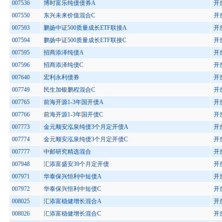
007536
博时富乐纯债债券A
开
007550
东兴未来价值混合C
开
007593
鹏扬中证500质量成长ETF联接A
开
007594
鹏扬中证500质量成长ETF联接C
开
007595
招商添泽纯债A
开
007596
招商添泽纯债C
开
007640
宏利永利债券
开
007749
民生加银鹏程混合C
开
007765
前海开源1-3年国开债A
开
007766
前海开源1-3年国开债C
开
007773
金元顺安泓泉纯债3个月定开债A
开
007774
金元顺安泓泉纯债3个月定开债C
开
007777
中邮研究精选混合
开
007948
汇添富盛安39个月定开债
开
007971
华泰保兴恒利中短债A
开
007972
华泰保兴恒利中短债C
开
008025
汇添富稳健增长混合A
开
008026
汇添富稳健增长混合C
开