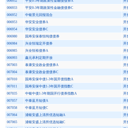
006932
平安0-3年期政策性金融债债券A
开
006933
平安0-3年期政策性金融债债券C
开
006952
中银景元回报混合
开
006953
华安安业债券A
开
006954
华安安业债券C
开
006980
国寿安保泰恒纯债债券
开
006984
兴全恒瑞定开债券
开
006985
兴全恒裕债券A
开
006993
鑫元承利定期开放
开
007003
泰康安业政金债债券A
开
007004
泰康安业政金债债券C
开
007010
国寿安保中债1-3年国开债指数A
开
007011
国寿安保中债1-3年国开债指数C
开
007035
中银中债1-3年期国开行债券指数A
开
007057
中泰蓝月短债A
开
007058
中泰蓝月短债C
开
007064
浦银安盛上清所优选短融A
开
007065
浦银安盛上清所优选短融C
开