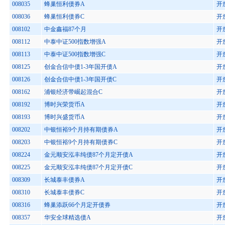
008035
蜂巢恒利债券A
开
008036
蜂巢恒利债券C
开
008102
中金鑫福87个月
开
008112
中泰中证500指数增强A
开
008113
中泰中证500指数增强C
开
008125
创金合信中债1-3年国开债A
开
008126
创金合信中债1-3年国开债C
开
008162
浦银经济带崛起混合C
开
008192
博时兴荣货币A
开
008193
博时兴盛货币A
开
008202
中银恒裕9个月持有期债券A
开
008203
中银恒裕9个月持有期债券C
开
008224
金元顺安泓丰纯债87个月定开债A
开
008225
金元顺安泓丰纯债87个月定开债C
开
008309
长城泰丰债券A
开
008310
长城泰丰债券C
开
008316
蜂巢添跃66个月定开债券
开
008357
华安全球精选债A
开