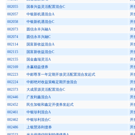
002055
国泰兴益灵活配置混合C
开
002057
中银新机遇混合A
开
002058
中银新机遇混合C
开
002073
圆信永丰兴融A
开
002074
圆信永丰兴融C
开
002114
国富新收益混合A
开
002115
国富新收益混合C
开
002155
国金鑫瑞灵活A
开
002169
永赢稳益债券
开
002223
中邮尊享一年定期开放灵活配置混合发起式
开
002224
中邮绝对收益策略定期开放混合
开
002373
大成景源灵活配置混合C
开
002446
广发利鑫混合A
开
002452
民生加银和鑫定开债券发起式
开
002461
中银珍利混合A
开
002462
中银珍利混合C
开
002486
上银慧添利债券
开
002523
光大保德信恒利纯债债券A
开