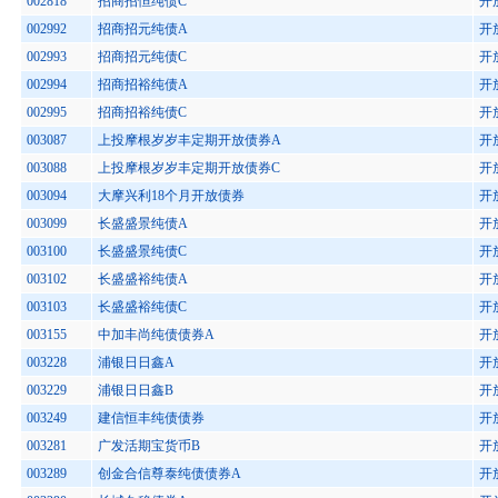
002818
招商招恒纯债C
开
002992
招商招元纯债A
开
002993
招商招元纯债C
开
002994
招商招裕纯债A
开
002995
招商招裕纯债C
开
003087
上投摩根岁岁丰定期开放债券A
开
003088
上投摩根岁岁丰定期开放债券C
开
003094
大摩兴利18个月开放债券
开
003099
长盛盛景纯债A
开
003100
长盛盛景纯债C
开
003102
长盛盛裕纯债A
开
003103
长盛盛裕纯债C
开
003155
中加丰尚纯债债券A
开
003228
浦银日日鑫A
开
003229
浦银日日鑫B
开
003249
建信恒丰纯债债券
开
003281
广发活期宝货币B
开
003289
创金合信尊泰纯债债券A
开