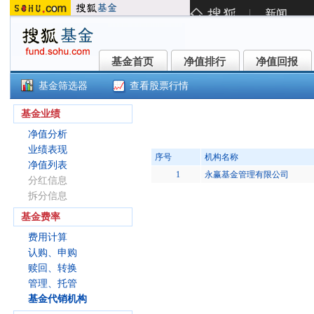
基金首页
净值排行
净值回报
基金首页
净值排行
净值回报
基金筛选器
查看股票行情
永赢迅利中高等级短债D(022268
基金业绩
净值分析
业绩表现
序号
机构名称
净值列表
1
永赢基金管理有限公司
分红信息
拆分信息
基金费率
费用计算
认购、申购
赎回、转换
管理、托管
基金代销机构