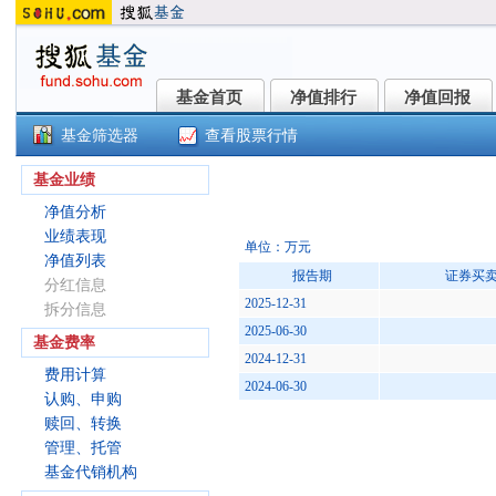
基金首页
净值排行
净值回报
基金首页
净值排行
净值回报
基金筛选器
查看股票行情
()
基金业绩
净值分析
业绩表现
单位：万元
净值列表
报告期
证券买
分红信息
2025-12-31
拆分信息
2025-06-30
基金费率
2024-12-31
费用计算
2024-06-30
认购、申购
赎回、转换
管理、托管
基金代销机构