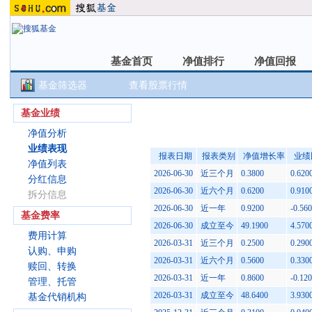
基金首页
净值排行
净值回报
基金首页
净值排行
净值回报
基金筛选器
查看股票行情
湘财鑫利纯债A(018981)
基金业绩
净值分析
业绩表现
报表日期
报表类别
净值增长率
业绩
净值列表
2026-06-30
近三个月
0.3800
0.620
分红信息
2026-06-30
近六个月
0.6200
0.910
拆分信息
2026-06-30
近一年
0.9200
-0.56
基金费率
2026-06-30
成立至今
49.1900
4.570
费用计算
2026-03-31
近三个月
0.2500
0.290
认购、申购
2026-03-31
近六个月
0.5600
0.330
赎回、转换
2026-03-31
近一年
0.8600
-0.12
管理、托管
2026-03-31
成立至今
48.6400
3.930
基金代销机构