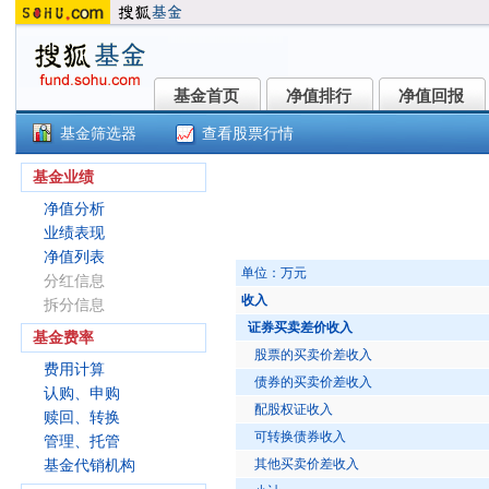
基金首页
净值排行
净值回报
基金首页
净值排行
净值回报
基金筛选器
查看股票行情
交银品质增长一年混合C(012583
基金业绩
净值分析
业绩表现
净值列表
单位：万元
分红信息
收入
拆分信息
证券买卖差价收入
基金费率
股票的买卖价差收入
费用计算
债券的买卖价差收入
认购、申购
配股权证收入
赎回、转换
可转换债券收入
管理、托管
其他买卖价差收入
基金代销机构