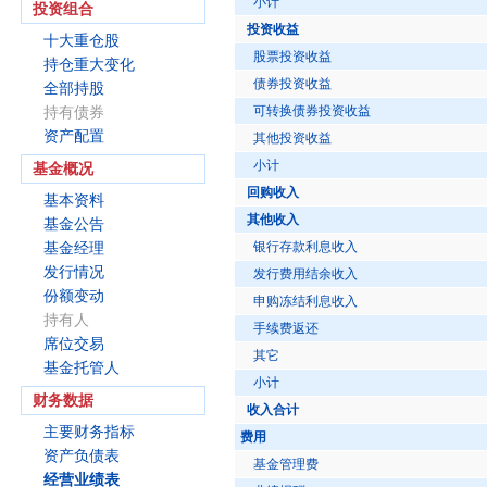
小计
投资组合
投资收益
十大重仓股
股票投资收益
持仓重大变化
债券投资收益
全部持股
可转换债券投资收益
持有债券
资产配置
其他投资收益
小计
基金概况
回购收入
基本资料
其他收入
基金公告
银行存款利息收入
基金经理
发行情况
发行费用结余收入
份额变动
申购冻结利息收入
持有人
手续费返还
席位交易
其它
基金托管人
小计
财务数据
收入合计
主要财务指标
费用
资产负债表
基金管理费
经营业绩表