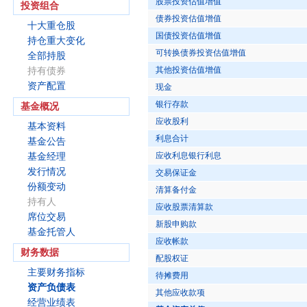
股票投资估值增值
投资组合
债券投资估值增值
十大重仓股
国债投资估值增值
持仓重大变化
可转换债券投资估值增值
全部持股
其他投资估值增值
持有债券
资产配置
现金
银行存款
基金概况
应收股利
基本资料
利息合计
基金公告
应收利息银行利息
基金经理
发行情况
交易保证金
份额变动
清算备付金
持有人
应收股票清算款
席位交易
新股申购款
基金托管人
应收帐款
财务数据
配股权证
主要财务指标
待摊费用
资产负债表
其他应收款项
经营业绩表