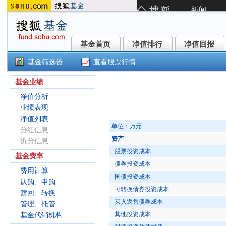
基金首页
净值排行
净值回报
基金首页
净值排行
净值回报
基金筛选器
查看股票行情
东方红ESG可持续投资混合C(0151
基金业绩
净值分析
业绩表现
净值列表
单位：万元
分红信息
资产
拆分信息
股票投资成本
基金费率
债券投资成本
费用计算
国债投资成本
认购、申购
可转换债券投资成本
赎回、转换
买入返售债券成本
管理、托管
其他投资成本
基金代销机构