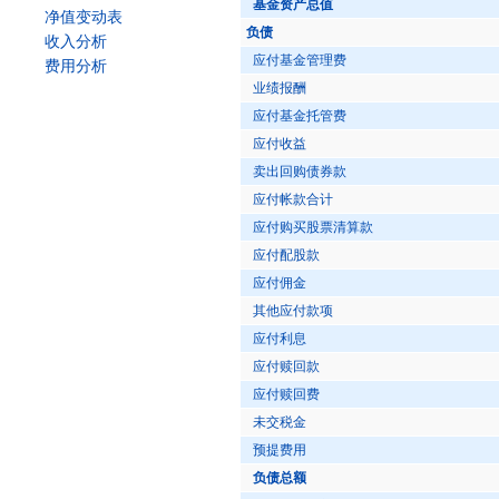
基金资产总值
净值变动表
负债
收入分析
应付基金管理费
费用分析
业绩报酬
应付基金托管费
应付收益
卖出回购债券款
应付帐款合计
应付购买股票清算款
应付配股款
应付佣金
其他应付款项
应付利息
应付赎回款
应付赎回费
未交税金
预提费用
负债总额