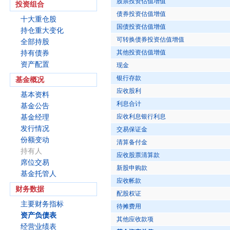
股票投资估值增值
投资组合
债券投资估值增值
十大重仓股
国债投资估值增值
持仓重大变化
可转换债券投资估值增值
全部持股
其他投资估值增值
持有债券
资产配置
现金
银行存款
基金概况
应收股利
基本资料
利息合计
基金公告
应收利息银行利息
基金经理
发行情况
交易保证金
份额变动
清算备付金
持有人
应收股票清算款
席位交易
新股申购款
基金托管人
应收帐款
财务数据
配股权证
主要财务指标
待摊费用
资产负债表
其他应收款项
经营业绩表