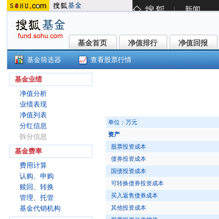
基金首页
净值排行
净值回报
基金首页
净值排行
净值回报
基金筛选器
查看股票行情
国投瑞银融华债券(121001)
基金业绩
净值分析
业绩表现
净值列表
单位：万元
分红信息
资产
拆分信息
股票投资成本
基金费率
债券投资成本
费用计算
国债投资成本
认购、申购
可转换债券投资成本
赎回、转换
买入返售债券成本
管理、托管
其他投资成本
基金代销机构