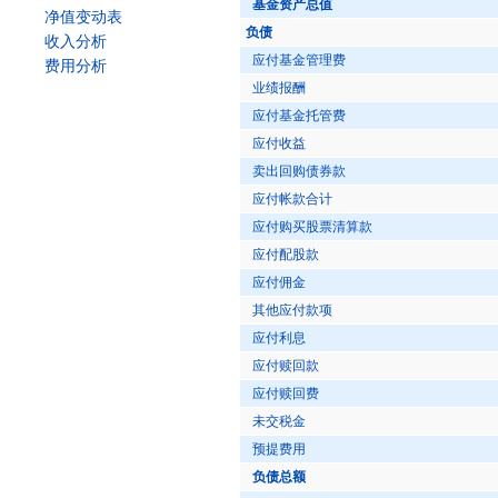
基金资产总值
净值变动表
负债
收入分析
应付基金管理费
费用分析
业绩报酬
应付基金托管费
应付收益
卖出回购债券款
应付帐款合计
应付购买股票清算款
应付配股款
应付佣金
其他应付款项
应付利息
应付赎回款
应付赎回费
未交税金
预提费用
负债总额