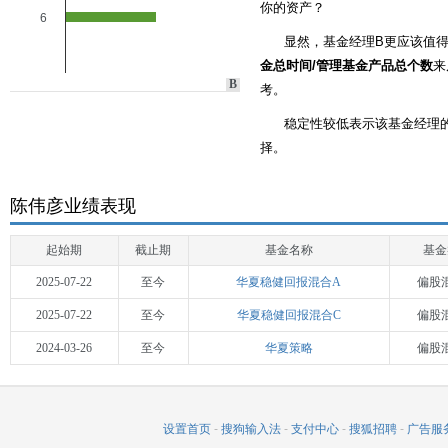
你的资产？
6
显然，基金经理B更应该值
金总时间/管理基金产品总个数
来
B
考。
稳定性较低表示该基金经理
择。
陈伟彦业绩表现
起始期
截止期
基金名称
基金
2025-07-22
至今
华夏稳健回报混合A
偏股
2025-07-22
至今
华夏稳健回报混合C
偏股
2024-03-26
至今
华夏策略
偏股
设置首页
-
搜狗输入法
-
支付中心
-
搜狐招聘
-
广告服