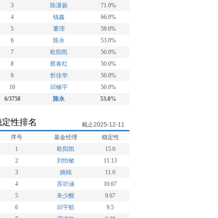
3
陈潇扬
71.0%
4
钱鑫
66.0%
5
董理
59.0%
6
陈永
53.0%
7
欧阳凯
50.0%
8
蔡春红
50.0%
9
忻佳华
50.0%
10
邱楠宇
50.0%
6/3758
陈永
53.0%
稳定性排名
截止2025-12-11
序号
基金经理
稳定性
1
欧阳凯
15.0
2
刘怡敏
11.13
3
姚锦
11.0
4
苏圻涵
10.67
5
朱少醒
9.67
6
邱宇航
9.5