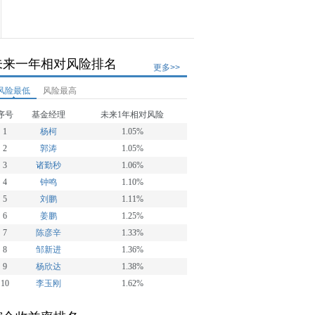
未来一年相对风险排名
更多>>
风险最低
风险最高
序号
基金经理
未来1年相对风险
1
杨柯
1.05%
2
郭涛
1.05%
3
诸勤秒
1.06%
4
钟鸣
1.10%
5
刘鹏
1.11%
6
姜鹏
1.25%
7
陈彦辛
1.33%
8
邹新进
1.36%
9
杨欣达
1.38%
10
李玉刚
1.62%