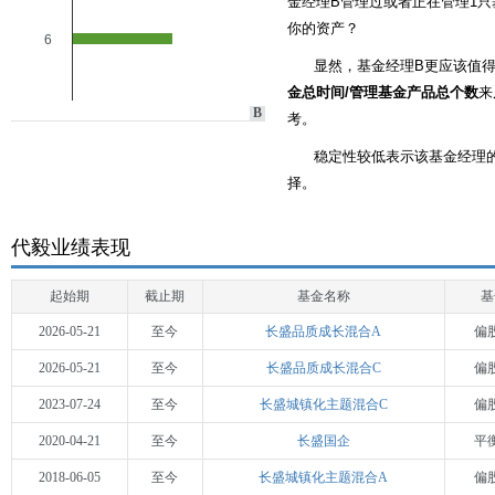
金经理B管理过或者正在管理1只
你的资产？
6
显然，基金经理B更应该值
金总时间/管理基金产品总个数
来
B
考。
稳定性较低表示该基金经理
择。
代毅业绩表现
起始期
截止期
基金名称
基
2026-05-21
至今
长盛品质成长混合A
偏
2026-05-21
至今
长盛品质成长混合C
偏
2023-07-24
至今
长盛城镇化主题混合C
偏
2020-04-21
至今
长盛国企
平
2018-06-05
至今
长盛城镇化主题混合A
偏