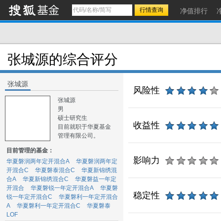
净值排行
张城源的综合评分
张城源
风险性
张城源
男
硕士研究生
收益性
目前就职于华夏基金
管理有限公司。
目前管理的基金：
影响力
华夏磐润两年定开混合A
华夏磐润两年定
开混合C
华夏磐泰混合C
华夏新锦绣混
合A
华夏新锦绣混合C
华夏磐益一年定
开混合
华夏磐锐一年定开混合A
华夏磐
稳定性
锐一年定开混合C
华夏磐利一年定开混合
A
华夏磐利一年定开混合C
华夏磐泰
LOF