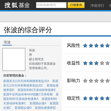
净值排行
张波的综合评分
张波
风险性
张波
男
硕士研究生
收益性
目前就职于富国基金
管理有限公司。
目前管理的基金：
影响力
富国安元120天持有期债券发起式A
富国
安元120天持有期债券发起式C
富国短债
债券型D
富国安利90天滚动持有债券E
富国中证同业存单AAA指数7天持有期
富
稳定性
国安利90天滚动持有债券A
富国安利90
天滚动持有债券C
富国国企债A
富国国
企债C
富国国企债D
富国短债债券型