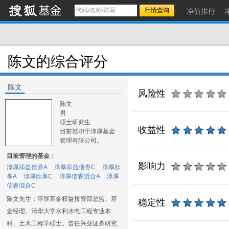
净值排行
陈文的综合评分
陈文
风险性
陈文
男
硕士研究生
收益性
目前就职于淳厚基金
管理有限公司。
目前管理的基金：
影响力
淳厚添益债券A
淳厚添益债券C
淳厚欣
享A
淳厚欣享C
淳厚信睿混合A
淳厚
信睿混合C
陈文先生：淳厚基金权益投资部总监、基
稳定性
金经理。清华大学水利水电工程专业本
科、土木工程学硕士。曾任兴业证券研究