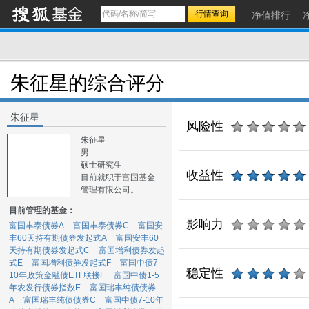
净值排行
朱征星的综合评分
朱征星
风险性
朱征星
男
硕士研究生
收益性
目前就职于富国基金
管理有限公司。
目前管理的基金：
影响力
富国丰泰债券A
富国丰泰债券C
富国安
丰60天持有期债券发起式A
富国安丰60
天持有期债券发起式C
富国增利债券发起
式E
富国增利债券发起式F
富国中债7-
稳定性
10年政策金融债ETF联接F
富国中债1-5
年农发行债券指数E
富国瑞丰纯债债券
A
富国瑞丰纯债债券C
富国中债7-10年