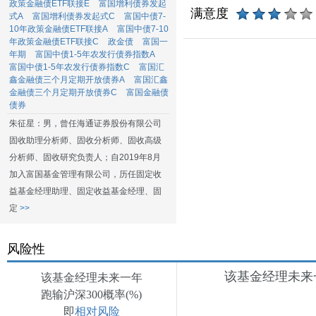
政策金融债ETF联接E
富国增利债券发起
满意度
式A
富国增利债券发起式C
富国中债7-
10年政策金融债ETF联接A
富国中债7-10
年政策金融债ETF联接C
政金债
富国一
年期
富国中债1-5年农发行债券指数A
富国中债1-5年农发行债券指数C
富国汇
鑫金融债三个月定期开放债券A
富国汇鑫
金融债三个月定期开放债券C
富国金融债
债券
朱征星：男，曾任海通证券股份有限公司
固收助理分析师、固收分析师、固收高级
分析师、固收研究负责人；自2019年8月
加入富国基金管理有限公司，历任固定收
益基金经理助理、固定收益基金经理、固
定
>>
风险性
该基金经理未来一
该基金经理未来一年
跑输沪深300概率(%)
即
相对风险