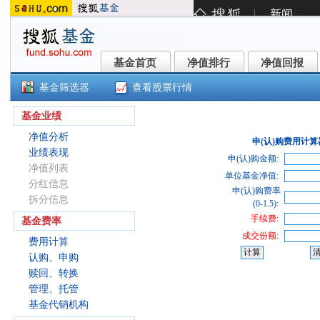
基金首页
净值排行
净值回报
基金首页
净值排行
净值回报
基金筛选器
查看股票行情
()
基金业绩
净值分析
申(认)购费用计算
业绩表现
申(认)购金额:
净值列表
单位基金净值:
分红信息
申(认)购费率
拆分信息
(0-1.5):
手续费:
基金费率
成交份额:
费用计算
认购、申购
赎回、转换
管理、托管
基金代销机构