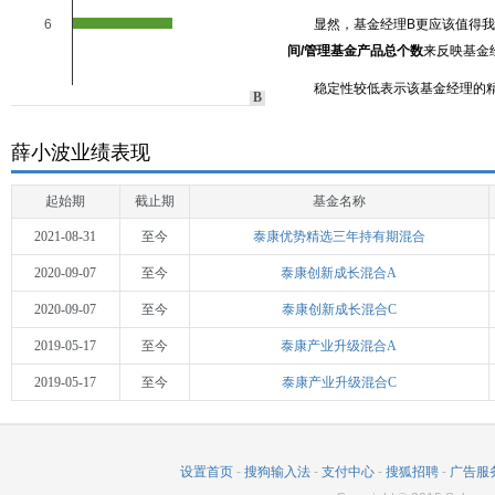
6
显然，基金经理B更应该值得
间/管理基金产品总个数
来反映基金
稳定性较低表示该基金经理的
B
薛小波业绩表现
起始期
截止期
基金名称
2021-08-31
至今
泰康优势精选三年持有期混合
2020-09-07
至今
泰康创新成长混合A
2020-09-07
至今
泰康创新成长混合C
2019-05-17
至今
泰康产业升级混合A
2019-05-17
至今
泰康产业升级混合C
设置首页
-
搜狗输入法
-
支付中心
-
搜狐招聘
-
广告服