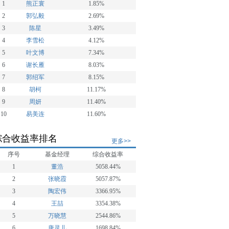
1
熊正寰
1.85%
2
郭弘毅
2.69%
3
陈星
3.49%
4
李雪松
4.12%
5
叶文博
7.34%
6
谢长雁
8.03%
7
郭绍军
8.15%
8
胡柯
11.17%
9
周妍
11.40%
10
易美连
11.60%
综合收益率排名
更多>>
序号
基金经理
综合收益率
1
董浩
5058.44%
2
张晓霞
5057.87%
3
陶宏伟
3366.95%
4
王喆
3354.38%
5
万晓慧
2544.86%
6
唐灵儿
1698.84%