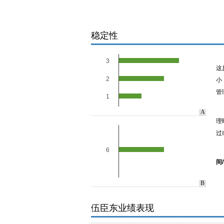
稳定性
3
这
2
小
管
1
A
理
过
6
间
B
伍臣东业绩表现