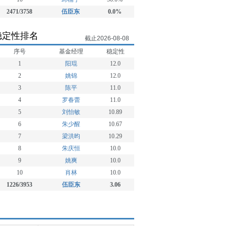
2471/3758
伍臣东
0.0%
稳定性排名
截止2026-08-08
序号
基金经理
稳定性
1
阳琨
12.0
2
姚锦
12.0
3
陈平
11.0
4
罗春蕾
11.0
5
刘怡敏
10.89
6
朱少醒
10.67
7
梁洪昀
10.29
8
朱庆恒
10.0
9
姚爽
10.0
10
肖林
10.0
1226/3953
伍臣东
3.06