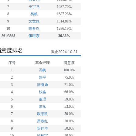
7
王宇飞
1687.70%
8
易帆
1687.28%
9
文世伦
1514.81%
10
陶斐然
1286.19%
861/3868
伍臣东
36.36%
满意度排名
截止2024-10-31
序号
基金经理
满意度
1
冯帆
100.0%
2
陈平
75.0%
3
陈潇扬
71.0%
4
钱鑫
66.0%
5
董理
59.0%
6
陈永
53.0%
7
欧阳凯
50.0%
8
蔡春红
50.0%
9
忻佳华
50.0%
10
邱楠宇
50.0%