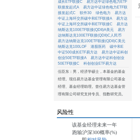
成长ETF联接C
易方达中证绿色电力ETF
联接发起式A
易方达中证绿色电力ETF联
接发起式C
软件30
绿色电力
易方达
中证上海环交所碳中和ETF联接A
易方达
中证上海环交所碳中和ETF联接C
易方达
纳斯达克100ETF联接(QDII)A美元
易方
达纳斯达克100ETF联接(QDII)C人民币
易方达纳斯达克100ETF联接(QDII)C美元
纳斯达克100LOF
港股医药
碳中和E
中证500成长ETF易方达
易方达中证科创
创业50ETF联接A
易方达中证科创创业
50ETF联接C
科创创业ETF易方达
伍臣东：男，经济学硕士，本基金的基金
经理。现任易方达基金管理有限公司基金
经理、基金经理助理。曾任易方达基金管
理有限公司研究支持专员、指数研究员。
风险性
该基金经理未来一年
跑输沪深300概率(%)
即
相对风险