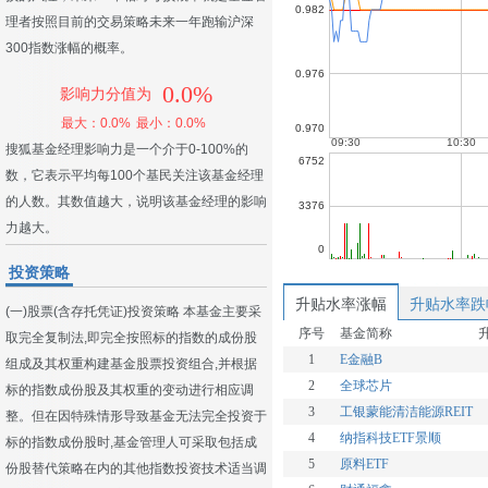
理者按照目前的交易策略未来一年跑输沪深
300指数涨幅的概率。
0.0%
影响力分值为
最大：0.0%
最小：0.0%
搜狐基金经理影响力是一个介于0-100%的
数，它表示平均每100个基民关注该基金经理
的人数。其数值越大，说明该基金经理的影响
力越大。
投资策略
升贴水率涨幅
升贴水率跌
(一)股票(含存托凭证)投资策略 本基金主要采
序号
基金简称
取完全复制法,即完全按照标的指数的成份股
1
E金融B
组成及其权重构建基金股票投资组合,并根据
2
全球芯片
标的指数成份股及其权重的变动进行相应调
3
工银蒙能清洁能源REIT
整。但在因特殊情形导致基金无法完全投资于
4
纳指科技ETF景顺
标的指数成份股时,基金管理人可采取包括成
5
原料ETF
份股替代策略在内的其他指数投资技术适当调