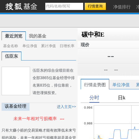
净值排行
碳中和E
最近浏览
我的基金
现价
基金名称
单位净值
累计净值
日增长率
--
伍臣东
--
--
伍臣东的综合业绩目前在
全部3865位基金经理中排
行情走势图
单位净值
名第835位，排位靠前，
请您谨慎投资。
该基金经理
进入主页>>
--
未来一年相对亏损概率
只有大赚小赔的交易策略才能有效降低未来亏
损的风险，未来一年相对亏损概率就是基金管