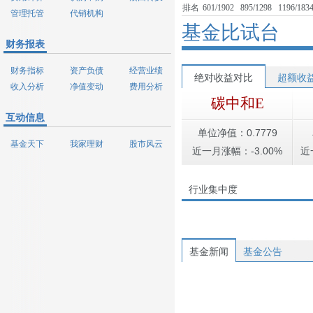
排名
601/1902
895/1298
1196/183
管理托管
代销机构
基金比试台
财务报表
财务指标
资产负债
经营业绩
绝对收益对比
超额收
收入分析
净值变动
费用分析
碳中和E
互动信息
单位净值：0.7779
基金天下
我家理财
股市风云
近一月涨幅：-3.00%
近
行业集中度
基金新闻
基金公告