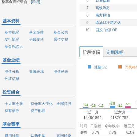
6
财通福鑫
整基金投资组合...
[详细]
7
高铁B级
8
南方原油
基本资料
9
原油LOF易方达
10
国投白银LOF
基本概况
基金经理
基金公告
发行情况
份额变动
席位交易
基金托管人
阶段涨幅
定期涨幅
基金业绩
涨幅(%)
同风格平
净值分析
业绩表现
净值列表
分红信息
投资组合
十大重仓股
持仓重大变化
全部持股
-7.9
-5.9
-3.4
-1.2
-1.1
-0.5
持有债务
资产配置
近一月
近六月
1448/1864
1182/1752
基金费率
时间
日涨幅
今年以来
近三月
涨幅
0.5%
-7.3%
-6.3%
费用计算
认购申购
赎回转换