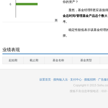
你的资产？
6
显然，基金经理B更应该值
金总时间/管理基金产品总个数
来
B
考。
稳定性较低表示该基金经理
择。
业绩表现
起始期
截止期
基金名称
基金类型
设置首页
-
搜狗输入法
-
支付中心
-
搜狐招聘
-
广告服
Copyright
©
2015 Sohu.co
搜狐不良信息举报电话：010－6