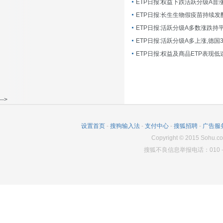
ETP日报:长生生物假疫苗持续发
ETP日报:活跃分级A多数涨跌持
ETP日报:活跃分级A多上涨,德国
-->
设置首页
-
搜狗输入法
-
支付中心
-
搜狐招聘
-
广告服
Copyright
©
2015 Sohu.co
搜狐不良信息举报电话：010－6