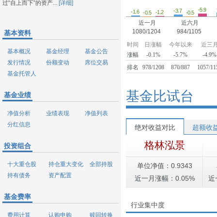
过“自上而下”的资产...
[详细]
-5.9
-3.7
-1.6
-1.2
-0.5
-0.5
近一月
近六月
1080/1204
984/1105
基本资料
时间
日涨幅
今年以来
近三
基本概况
基金经理
基金公告
涨幅
-0.1%
-5.7%
-4.9%
发行情况
份额变动
席位交易
排名
978/1208
870/887
1057/11
基金托管人
基金比试台
基金业绩
净值分析
业绩表现
净值列表
分红信息
绝对收益对比
超额收
格林泓景
投资组合
十大重仓股
持仓重大变化
全部持股
单位净值：0.9343
持有债务
资产配置
近一月涨幅：0.05%
近
基金费率
行业集中度
费用计算
认购申购
赎回转换