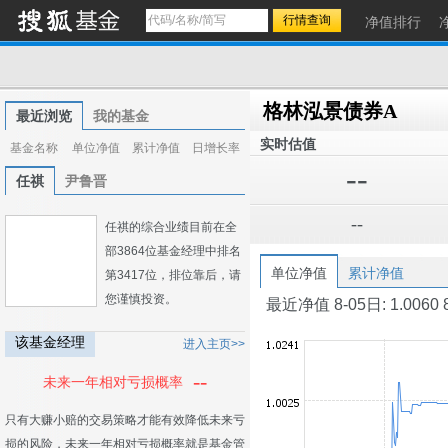
净值排行
格林泓景债券A
最近浏览
我的基金
实时估值
基金名称
单位净值
累计净值
日增长率
--
任祺
尹鲁晋
--
任祺的综合业绩目前在全
部3864位基金经理中排名
单位净值
累计净值
第3417位，排位靠后，请
您谨慎投资。
最近净值 8-05日: 1.0060 8-0
该基金经理
进入主页>>
--
未来一年相对亏损概率
只有大赚小赔的交易策略才能有效降低未来亏
损的风险，未来一年相对亏损概率就是基金管