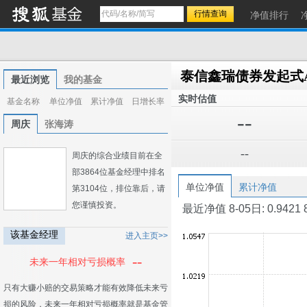
净值排行
泰信鑫瑞债券发起式
最近浏览
我的基金
实时估值
基金名称
单位净值
累计净值
日增长率
--
周庆
张海涛
--
周庆的综合业绩目前在全
部3864位基金经理中排名
单位净值
累计净值
第3104位，排位靠后，请
您谨慎投资。
最近净值 8-05日: 0.9421 8-0
该基金经理
进入主页>>
--
未来一年相对亏损概率
只有大赚小赔的交易策略才能有效降低未来亏
损的风险，未来一年相对亏损概率就是基金管