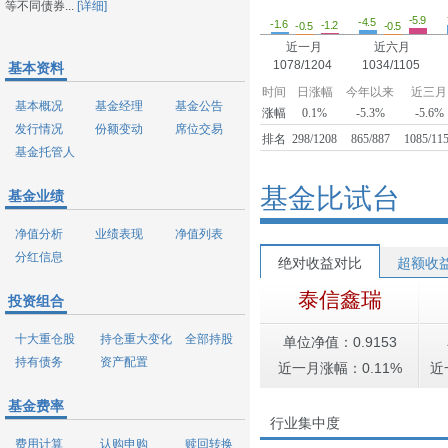
等不同债券...
[详细]
-5.9
-4.5
-1.6
-1.2
-0.5
-0.5
近一月
近六月
1078/1204
1034/1105
基本资料
时间
日涨幅
今年以来
近三月
基本概况
基金经理
基金公告
涨幅
0.1%
-5.3%
-5.6%
发行情况
份额变动
席位交易
排名
298/1208
865/887
1085/11
基金托管人
基金比试台
基金业绩
净值分析
业绩表现
净值列表
分红信息
绝对收益对比
超额收
泰信鑫瑞
投资组合
十大重仓股
持仓重大变化
全部持股
单位净值：0.9153
持有债务
资产配置
近一月涨幅：0.11%
近
基金费率
行业集中度
费用计算
认购申购
赎回转换