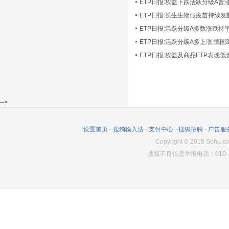
ETP日报:长生生物假疫苗持续发
ETP日报:活跃分级A多数涨跌持
ETP日报:活跃分级A多上涨,德国
-->
设置首页
-
搜狗输入法
-
支付中心
-
搜狐招聘
-
广告服
Copyright
©
2015 Sohu.co
搜狐不良信息举报电话：010－6