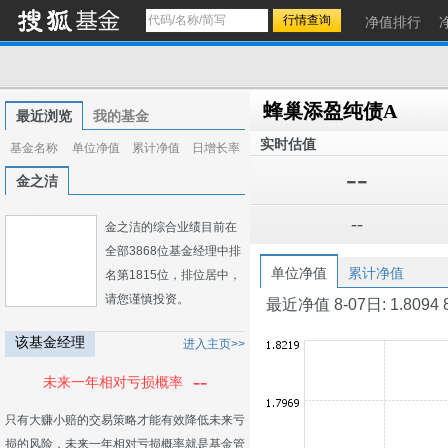
净值排行
蜂巢添盈纯债A
最近浏览
我的基金
实时估值
基金名称
单位净值
累计净值
日增长率
--
金之洁
--
金之洁的综合业绩目前在
全部3868位基金经理中排
单位净值
累计净值
名第1815位，排位居中，
请您谨慎投资。
最近净值 8-07日: 1.8094 8-0
该基金经理
进入主页>>
--
未来一年相对亏损概率
只有大赚小赔的交易策略才能有效降低未来亏
损的风险，未来一年相对亏损概率就是基金管