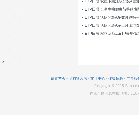
ETP日报:长生生物假疫苗持续发
ETP日报:活跃分级A多数涨跌持
ETP日报:活跃分级A多上涨,德国
-->
设置首页
-
搜狗输入法
-
支付中心
-
搜狐招聘
-
广告服
Copyright
©
2015 Sohu.co
搜狐不良信息举报电话：010－6