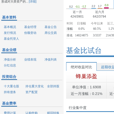
形成对大类资产的...
[详细]
-5.9
2.2
1.7
-1.2
0.2
-0.1
近一月
近六月
424/3901
642/3794
基本资料
时间
日涨幅
今年以来
近三
基本概况
基金经理
基金公告
涨幅
0.0%
60.5%
1.2
发行情况
份额变动
席位交易
排名
1402/4075
3/3337
214/3
基金托管人
基金比试台
基金业绩
净值分析
业绩表现
净值列表
分红信息
绝对收益对比
超额收
蜂巢添盈
投资组合
十大重仓股
持仓重大变化
全部持股
单位净值：1.6908
持有债务
资产配置
近一月涨幅：0.21%
近
基金费率
行业集中度
费用计算
认购申购
赎回转换