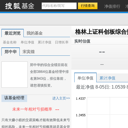
净值排行
最近浏览
我的基金
实时估值
基金名称
单位净值
累计净值
日增长率
--
郑中华
宋宾煌
--
郑中华的综合业绩目前在
全部3864位基金经理中排
单位净值
累计净值
名第943位，排位靠前，
请您谨慎投资。
最近净值 8-05日: 1.0539 8-0
该基金经理
进入主页>>
--
未来一年相对亏损概率
只有大赚小赔的交易策略才能有效降低未来亏
损的风险，未来一年相对亏损概率就是基金管