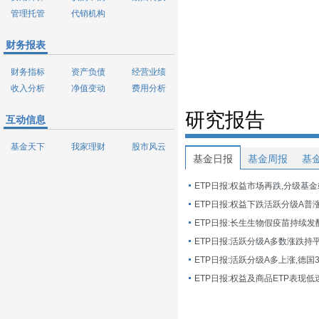
管理托管
代销机构
财务报表
财务指标
资产负债
经营业绩
收入分析
净值变动
费用分析
研究报告
互动信息
基金天下
我家理财
股市风云
基金日报
基金周报
基
ETP日报:权益市场再跌,分级基
ETP日报:长生生物假疫苗持续发
ETP日报:活跃分级A多数涨跌持
ETP日报:活跃分级A多上涨,德国