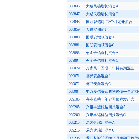
008846
大成民稳增长混合A
008847
大成民稳增长混合C
008848
国联智选对冲3个月定开混合
008859
人保安和定开
008880
国联安增顺债券A
008881
国联安增顺债券C
008893
创金合信鑫利混合A
008894
创金合信鑫利混合C
008979
万家民丰回报一年持有期混合
009071
德邦安鑫混合A
009072
德邦安鑫混合C
009084
申万菱信安泰鑫利纯债一年定期
009105
兴业嘉荣一年定开债券发起式
009205
兴银丰运稳益回报混合A
009206
兴银丰运稳益回报混合C
009215
易方达瑞川混合A
009216
易方达瑞川混合C
009235
景顺长城弘远66个月定期开放债