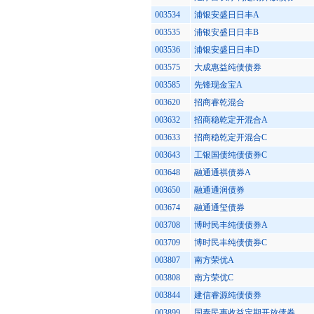
003534
浦银安盛日日丰A
003535
浦银安盛日日丰B
003536
浦银安盛日日丰D
003575
大成惠益纯债债券
003585
先锋现金宝A
003620
招商睿乾混合
003632
招商稳乾定开混合A
003633
招商稳乾定开混合C
003643
工银国债纯债债券C
003648
融通通祺债券A
003650
融通通润债券
003674
融通通玺债券
003708
博时民丰纯债债券A
003709
博时民丰纯债债券C
003807
南方荣优A
003808
南方荣优C
003844
建信睿源纯债债券
003899
国泰民惠收益定期开放债券