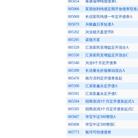
005054
泰康瑞坤纯债债券C
005066
富国创利纯债定期开放债券型发
005069
长信富民纯债一年定开债券A
005079
兴银鑫日享短债A
005202
兴业稳天盈货币B
005295
诺德天富
005329
汇添富民安增益定开混合A
005330
汇添富民安增益定开混合C
005340
兴业6个月定开债券
005399
长信量化价值驱动混合A
005476
南方涪利定开债券发起
005590
汇添富鑫永定开债A
005591
汇添富鑫永定开债C
005594
招商添润3个月定开债发起式A
005595
招商添润3个月定开债发起式C
005607
华宝中证500增强A
005608
华宝中证500增强C
005773
银河可转债债券