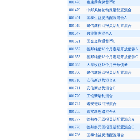
001478
泰康薪意保货币B
001479
中邮风格轮动灵活配置混合
001491
国泰生益灵活配置混合A
001519
建信鑫裕回报灵活配置混合
001547
兴业聚惠混合A
001621
国金金腾通货币C
001652
德邦纯债18个月定期开放债券A
001653
德邦纯债18个月定期开放债券C
001655
大摩收益18个月开放债券
001700
建信鑫盛回报灵活配置混合
001710
安信新趋势混合A
001711
安信新趋势混合C
001720
工银新增利混合
001744
诺安进取回报混合
001755
嘉实新思路混合A
001777
德邦多元回报灵活配置混合A
001778
德邦多元回报灵活配置混合C
001786
国泰信益灵活配置混合