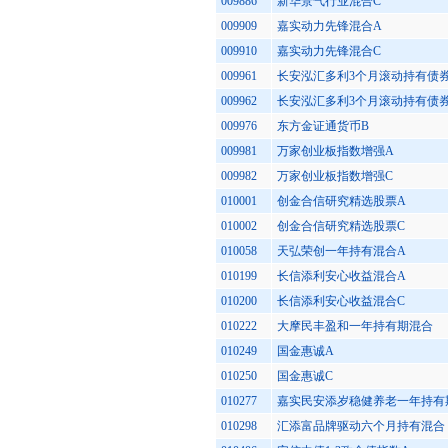
009886
新华景气行业混合C
009909
嘉实动力先锋混合A
009910
嘉实动力先锋混合C
009961
长安泓汇多利3个月滚动持有债
009962
长安泓汇多利3个月滚动持有债券
009976
东方金证通货币B
009981
万家创业板指数增强A
009982
万家创业板指数增强C
010001
创金合信研究精选股票A
010002
创金合信研究精选股票C
010058
天弘荣创一年持有混合A
010199
长信添利安心收益混合A
010200
长信添利安心收益混合C
010222
大摩民丰盈和一年持有期混合
010249
国金惠诚A
010250
国金惠诚C
010277
嘉实民安添岁稳健养老一年持有期混
010298
汇添富品牌驱动六个月持有混合