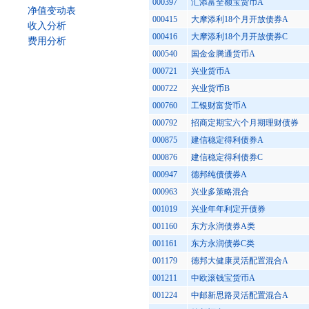
000397
汇添富全额宝货币A
净值变动表
000415
大摩添利18个月开放债券A
收入分析
000416
大摩添利18个月开放债券C
费用分析
000540
国金金腾通货币A
000721
兴业货币A
000722
兴业货币B
000760
工银财富货币A
000792
招商定期宝六个月期理财债券
000875
建信稳定得利债券A
000876
建信稳定得利债券C
000947
德邦纯债债券A
000963
兴业多策略混合
001019
兴业年年利定开债券
001160
东方永润债券A类
001161
东方永润债券C类
001179
德邦大健康灵活配置混合A
001211
中欧滚钱宝货币A
001224
中邮新思路灵活配置混合A