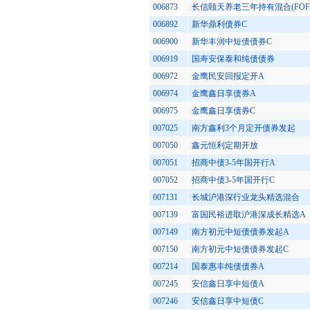
006873
长信颐天养老三年持有混合(FOF
006892
新华鼎利债券C
006900
新华丰润中短债债券C
006919
国寿安保泰和纯债债券
006972
金鹰民安回报定开A
006974
金鹰鑫日享债券A
006975
金鹰鑫日享债券C
007025
南方鑫利3个月定开债券发起
007050
鑫元恒利定期开放
007051
招商中债3-5年国开行A
007052
招商中债3-5年国开行C
007131
长城沪港深行业龙头精选混合
007139
富国民裕进取沪港深成长精选A
007149
南方初元中短债债券发起A
007150
南方初元中短债债券发起C
007214
国泰惠丰纯债债券A
007245
安信鑫日享中短债A
007246
安信鑫日享中短债C