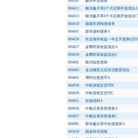
004591
鹏华丰玺债券
004612
银河鑫月享6个月定期开放混合A
004613
银河鑫月享6个月定期开放混合C
004619
国泰民润纯债债券
004647
新华鼎利债券A
004650
长信海外收益一年定开债券(QDI
004657
金鹰民富收益混合A
004658
金鹰民富收益混合C
004661
银河如意债券
004685
金元顺安元启灵活配置混合
004841
博时合惠货币A
004938
中欧滚钱宝货币B
004939
中欧滚钱宝货币C
004951
价值优利A
004956
中银证券安誉债券A
004957
中银证券安誉债券C
004981
新华鑫日享中短债债券A
005018
国金民丰回报