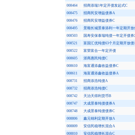
008464
招商添瑞1年定开债发起式C
008475
招商民安增益债券A
008476
招商民安增益债券C
008495
景顺长城景泰添利一年定期开放
008503
国寿安保泰瑞纯债一年定开债券
008521
富国汇优纯债63个月定期开放债
008522
富荣富合一年定开债
008605
浙商惠民纯债C
008610
海富通添鑫收益债券C
008611
海富通添鑫收益债券A
008731
招商添浩纯债A
008732
招商添浩纯债C
008742
天治天得利货币B
008747
大成景泰纯债债券A
008748
大成景泰纯债债券C
008806
鑫元锦利定期开放A
008809
安信民稳增长混合A
008810
安信民稳增长混合C