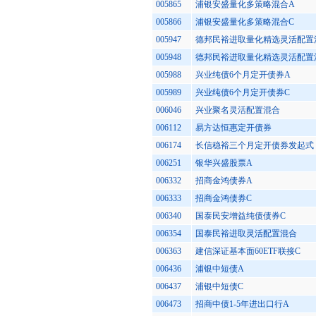
005865
浦银安盛量化多策略混合A
005866
浦银安盛量化多策略混合C
005947
德邦民裕进取量化精选灵活配置
005948
德邦民裕进取量化精选灵活配置
005988
兴业纯债6个月定开债券A
005989
兴业纯债6个月定开债券C
006046
兴业聚名灵活配置混合
006112
易方达恒惠定开债券
006174
长信稳裕三个月定开债券发起式
006251
银华兴盛股票A
006332
招商金鸿债券A
006333
招商金鸿债券C
006340
国泰民安增益纯债债券C
006354
国泰民裕进取灵活配置混合
006363
建信深证基本面60ETF联接C
006436
浦银中短债A
006437
浦银中短债C
006473
招商中债1-5年进出口行A