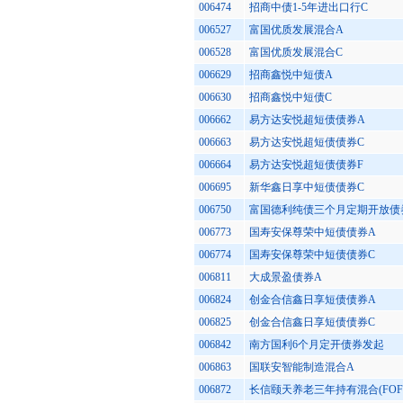
006474
招商中债1-5年进出口行C
006527
富国优质发展混合A
006528
富国优质发展混合C
006629
招商鑫悦中短债A
006630
招商鑫悦中短债C
006662
易方达安悦超短债债券A
006663
易方达安悦超短债债券C
006664
易方达安悦超短债债券F
006695
新华鑫日享中短债债券C
006750
富国德利纯债三个月定期开放债
006773
国寿安保尊荣中短债债券A
006774
国寿安保尊荣中短债债券C
006811
大成景盈债券A
006824
创金合信鑫日享短债债券A
006825
创金合信鑫日享短债债券C
006842
南方国利6个月定开债券发起
006863
国联安智能制造混合A
006872
长信颐天养老三年持有混合(FOF