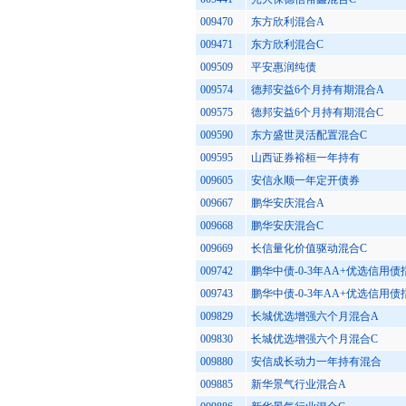
009470
东方欣利混合A
009471
东方欣利混合C
009509
平安惠润纯债
009574
德邦安益6个月持有期混合A
009575
德邦安益6个月持有期混合C
009590
东方盛世灵活配置混合C
009595
山西证券裕桓一年持有
009605
安信永顺一年定开债券
009667
鹏华安庆混合A
009668
鹏华安庆混合C
009669
长信量化价值驱动混合C
009742
鹏华中债-0-3年AA+优选信用债
009743
鹏华中债-0-3年AA+优选信用债
009829
长城优选增强六个月混合A
009830
长城优选增强六个月混合C
009880
安信成长动力一年持有混合
009885
新华景气行业混合A