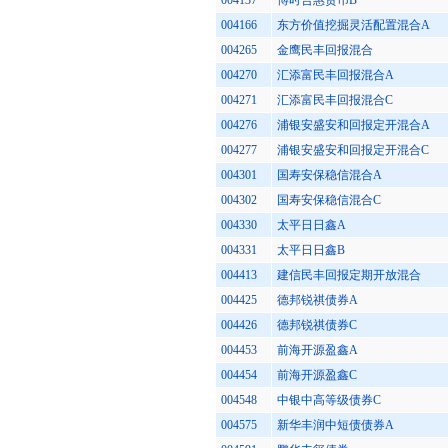
004137
博时合惠货币B
004166
东方价值挖掘灵活配置混合A
004265
金鹰民丰回报混合
004270
汇添富民丰回报混合A
004271
汇添富民丰回报混合C
004276
浦银安盛安和回报定开混合A
004277
浦银安盛安和回报定开混合C
004301
国寿安保稳信混合A
004302
国寿安保稳信混合C
004330
太平日日鑫A
004331
太平日日鑫B
004413
建信民丰回报定期开放混合
004425
德邦锐祺债券A
004426
德邦锐祺债券C
004453
前海开源盈鑫A
004454
前海开源盈鑫C
004548
中银中高等级债券C
004575
新华丰润中短债债券A