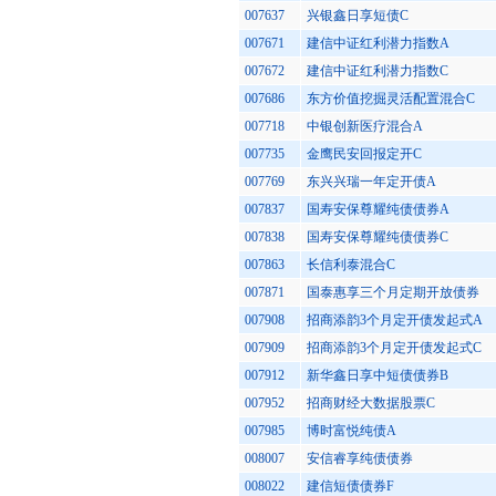
007637
兴银鑫日享短债C
007671
建信中证红利潜力指数A
007672
建信中证红利潜力指数C
007686
东方价值挖掘灵活配置混合C
007718
中银创新医疗混合A
007735
金鹰民安回报定开C
007769
东兴兴瑞一年定开债A
007837
国寿安保尊耀纯债债券A
007838
国寿安保尊耀纯债债券C
007863
长信利泰混合C
007871
国泰惠享三个月定期开放债券
007908
招商添韵3个月定开债发起式A
007909
招商添韵3个月定开债发起式C
007912
新华鑫日享中短债债券B
007952
招商财经大数据股票C
007985
博时富悦纯债A
008007
安信睿享纯债债券
008022
建信短债债券F