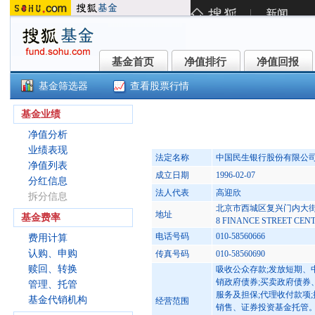
基金首页
净值排行
净值回报
基金首页
净值排行
净值回报
基金筛选器
查看股票行情
工银丰淳半年定开债券发起(00403
基金业绩
净值分析
业绩表现
法定名称
中国民生银行股份有限公
净值列表
成立日期
1996-02-07
分红信息
法人代表
高迎欣
拆分信息
北京市西城区复兴门内大街2号中国民生
地址
基金费率
8 FINANCE STREET CE
电话号码
010-58560666
费用计算
认购、申购
传真号码
010-58560690
赎回、转换
吸收公众存款;发放短期、
销政府债券;买卖政府债券
管理、托管
服务及担保;代理收付款项
基金代销机构
经营范围
销售、证券投资基金托管。