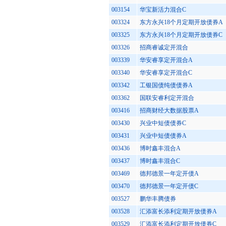
003154
华宝新活力混合C
003324
东方永兴18个月定期开放债券A
003325
东方永兴18个月定期开放债券C
003326
招商睿诚定开混合
003339
华安睿享定开混合A
003340
华安睿享定开混合C
003342
工银国债纯债债券A
003362
国联安睿利定开混合
003416
招商财经大数据股票A
003430
兴业中短债债券C
003431
兴业中短债债券A
003436
博时鑫丰混合A
003437
博时鑫丰混合C
003469
德邦德景一年定开债A
003470
德邦德景一年定开债C
003527
鹏华丰腾债券
003528
汇添富长添利定期开放债券A
003529
汇添富长添利定期开放债券C