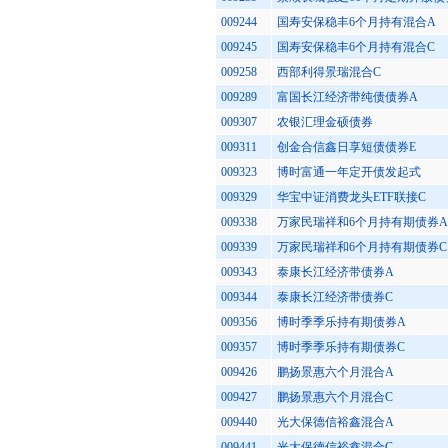
009244
国寿安保稳丰6个月持有混合A
009245
国寿安保稳丰6个月持有混合C
009258
西部利得景瑞混合C
009289
富国长江经济带纯债债券A
009307
农银汇理金硕债券
009311
创金合信鑫日享短债债券E
009323
博时富通一年定开债发起式
009329
华宝中证消费龙头ETF联接C
009338
万家民瑞祥和6个月持有期债券A
009339
万家民瑞祥和6个月持有期债券C
009343
泰康长江经济带债券A
009344
泰康长江经济带债券C
009356
博时季季乐持有期债券A
009357
博时季季乐持有期债券C
009426
鹏扬景惠六个月混合A
009427
鹏扬景惠六个月混合C
009440
光大保德信裕鑫混合A
009441
光大保德信裕鑫混合C