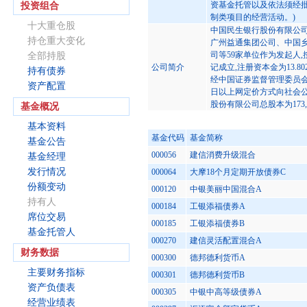
资基金托管以及依法须经批
投资组合
制类项目的经营活动。)
十大重仓股
中国民生银行股份有限公司是
持仓重大变化
广州益通集团公司、中国
司等59家单位作为发起人
全部持股
公司简介
记成立,注册资本金为13.80
持有债券
经中国证券监督管理委员会证监
资产配置
日以上网定价方式向社会公开
股份有限公司总股本为173,0
基金概况
基本资料
基金代码
基金简称
基金公告
000056
建信消费升级混合
基金经理
发行情况
000064
大摩18个月定期开放债券C
份额变动
000120
中银美丽中国混合A
持有人
000184
工银添福债券A
席位交易
000185
工银添福债券B
基金托管人
000270
建信灵活配置混合A
财务数据
000300
德邦德利货币A
主要财务指标
000301
德邦德利货币B
资产负债表
000305
中银中高等级债券A
经营业绩表