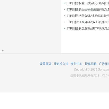
ETP日报:长生生物假疫苗持续发
ETP日报:活跃分级A多数涨跌持
ETP日报:活跃分级A多上涨,德国
-->
设置首页
-
搜狗输入法
-
支付中心
-
搜狐招聘
-
广告服
Copyright
©
2015 Sohu.co
搜狐不良信息举报电话：010－6