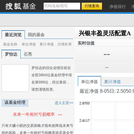
净值排行
兴银丰盈灵活配置A
最近浏览
我的基金
实时估值
基金名称
单位净值
累计净值
日增长率
--
罗怡达
石亮
--
罗怡达的综合业绩目前在
全部3864位基金经理中排
单位净值
累计净值
名第999位，排位靠前，
请您谨慎投资。
最近净值 8-05日: 2.5050 8-0
该基金经理
进入主页>>
--
未来一年相对亏损概率
只有大赚小赔的交易策略才能有效降低未来亏
损的风险，未来一年相对亏损概率就是基金管