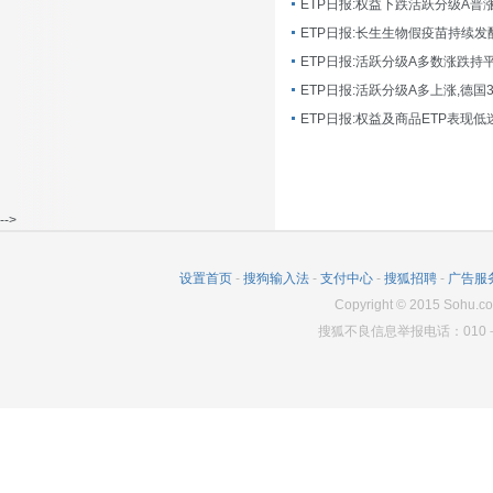
ETP日报:长生生物假疫苗持续发
ETP日报:活跃分级A多数涨跌持
ETP日报:活跃分级A多上涨,德国
-->
设置首页
-
搜狗输入法
-
支付中心
-
搜狐招聘
-
广告服
Copyright
©
2015 Sohu.co
搜狐不良信息举报电话：010－6