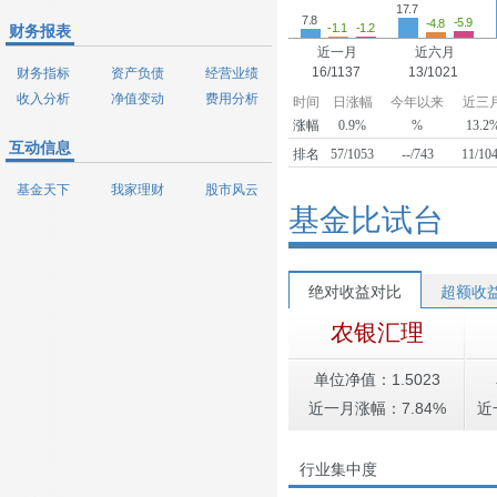
17.7
7.8
-5.9
-4.8
-1.2
-1.1
财务报表
近一月
近六月
16/1137
13/1021
财务指标
资产负债
经营业绩
收入分析
净值变动
费用分析
时间
日涨幅
今年以来
近三
涨幅
0.9%
%
13.2
互动信息
排名
57/1053
--/743
11/10
基金天下
我家理财
股市风云
基金比试台
绝对收益对比
超额收
农银汇理
单位净值：1.5023
近一月涨幅：7.84%
近
行业集中度