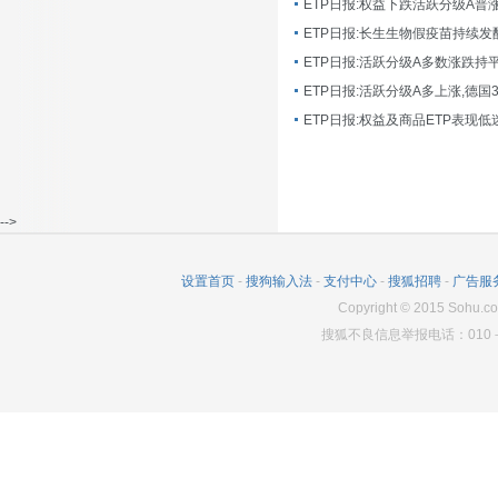
ETP日报:长生生物假疫苗持续发
ETP日报:活跃分级A多数涨跌持
ETP日报:活跃分级A多上涨,德国
-->
设置首页
-
搜狗输入法
-
支付中心
-
搜狐招聘
-
广告服
Copyright
©
2015 Sohu.co
搜狐不良信息举报电话：010－6