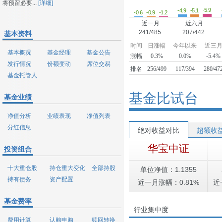
将预留必要...
[详细]
-5.9
-5.1
-4.9
-1.2
-0.9
-0.6
近一月
近六月
241/485
207/442
基本资料
时间
日涨幅
今年以来
近三
基本概况
基金经理
基金公告
涨幅
0.3%
0.0%
-5.4%
发行情况
份额变动
席位交易
排名
256/499
117/394
280/47
基金托管人
基金比试台
基金业绩
净值分析
业绩表现
净值列表
分红信息
绝对收益对比
超额收
华宝中证
投资组合
十大重仓股
持仓重大变化
全部持股
单位净值：1.1355
持有债务
资产配置
近一月涨幅：0.81%
近
基金费率
行业集中度
费用计算
认购申购
赎回转换