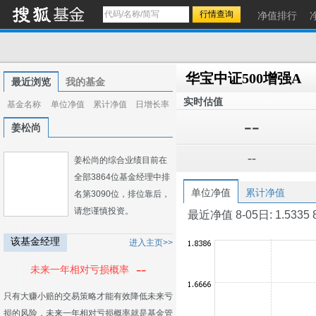
净值排行
华宝中证500增强A
最近浏览
我的基金
实时估值
基金名称
单位净值
累计净值
日增长率
--
姜松尚
--
姜松尚的综合业绩目前在
全部3864位基金经理中排
单位净值
累计净值
名第3090位，排位靠后，
请您谨慎投资。
最近净值 8-05日: 1.5335 8-0
该基金经理
进入主页>>
--
未来一年相对亏损概率
只有大赚小赔的交易策略才能有效降低未来亏
损的风险，未来一年相对亏损概率就是基金管