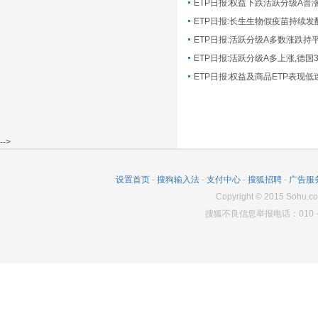
ETP日报:长生生物假疫苗持续发
ETP日报:活跃分级A多数涨跌持
ETP日报:活跃分级A多上涨,德国
-->
设置首页
-
搜狗输入法
-
支付中心
-
搜狐招聘
-
广告服
Copyright
©
2015 Sohu.co
搜狐不良信息举报电话：010－6