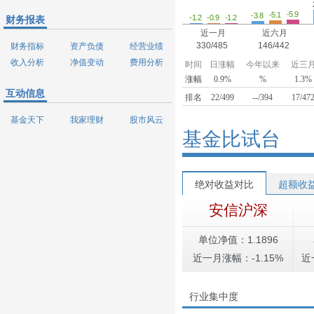
-5.9
-5.1
-3.8
-1.2
-1.2
-0.9
财务报表
近一月
近六月
330/485
146/442
财务指标
资产负债
经营业绩
收入分析
净值变动
费用分析
时间
日涨幅
今年以来
近三
涨幅
0.9%
%
1.3%
互动信息
排名
22/499
--/394
17/47
基金天下
我家理财
股市风云
基金比试台
绝对收益对比
超额收
安信沪深
单位净值：1.1896
近一月涨幅：-1.15%
近
行业集中度