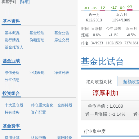
将基于对...
[详细]
-5.9
-1.7
-1.2
-0.9
-0.5
-0.1
近一月
近六月
612/2313
1294/1809
基本资料
时间
日涨幅
今年以来
近三月
基本概况
基金经理
基金公告
涨幅
0.6%
-1.1%
-0.5%
发行情况
份额变动
席位交易
排名
34/1923
1102/1520
737/1861
基金托管人
基金比试台
基金业绩
净值分析
业绩表现
净值列表
分红信息
绝对收益对比
超额收
淳厚利加
投资组合
十大重仓股
持仓重大变化
全部持股
单位净值：1.0189
持有债务
资产配置
近一月涨幅：-1.14%
近
基金费率
行业集中度
费用计算
认购申购
赎回转换