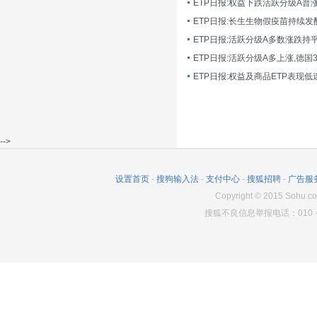
ETP日报:长生生物假疫苗持续发
ETP日报:活跃分级A多数涨跌持
ETP日报:活跃分级A多上涨,德国
-->
设置首页
-
搜狗输入法
-
支付中心
-
搜狐招聘
-
广告服
Copyright
©
2015 Sohu.co
搜狐不良信息举报电话：010－6