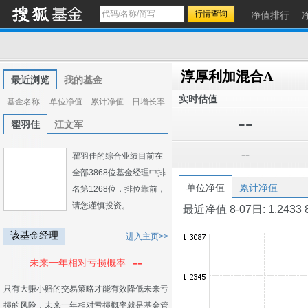
净值排行
淳厚利加混合A
最近浏览
我的基金
实时估值
基金名称
单位净值
累计净值
日增长率
--
翟羽佳
江文军
--
翟羽佳的综合业绩目前在
全部3868位基金经理中排
单位净值
累计净值
名第1268位，排位靠前，
请您谨慎投资。
最近净值 8-07日: 1.2433 8-0
该基金经理
进入主页>>
--
未来一年相对亏损概率
只有大赚小赔的交易策略才能有效降低未来亏
损的风险，未来一年相对亏损概率就是基金管