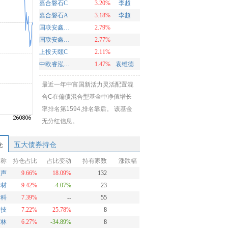
嘉合磐石C
3.20%
李超
嘉合磐石A
3.18%
李超
国联安鑫怡混合A
2.79%
国联安鑫怡混合C
2.77%
上投天颐C
2.11%
中欧睿泓定期开放混合
1.47%
袁维德
最近一年中富国新活力灵活配置混
合C在偏债混合型基金中净值增长
率排名第1594,排名靠后。 该基金
无分红信息。
仓
五大债券持仓
名称
持仓占比
占比变动
持有家数
涨跌幅
超声
9.66%
18.09%
132
新材
9.42%
-4.07%
23
新科
7.39%
--
55
科技
7.22%
25.78%
8
柯林
6.27%
-34.89%
8