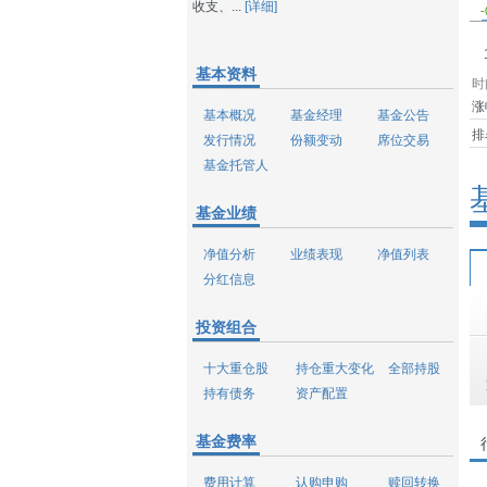
收支、...
[详细]
-
基本资料
时
涨
基本概况
基金经理
基金公告
排
发行情况
份额变动
席位交易
基金托管人
基金业绩
净值分析
业绩表现
净值列表
分红信息
投资组合
十大重仓股
持仓重大变化
全部持股
持有债务
资产配置
基金费率
费用计算
认购申购
赎回转换