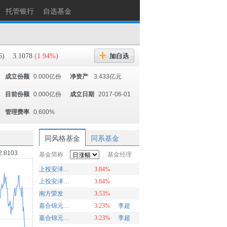
托管银行
自选基金
6)
3.1078
(1.94%)
成立份额
0.000亿份
净资产
3.433亿元
目前份额
0.000亿份
成立日期
2017-06-01
管理费率
0.600%
同风格基金
同系基金
2.8103
基金简称
基金经理
上投安泽回报A
3.84%
上投安泽回报C
3.84%
南方荣发
3.53%
嘉合锦元回报混合C
3.23%
李超
嘉合锦元回报混合A
3.23%
李超