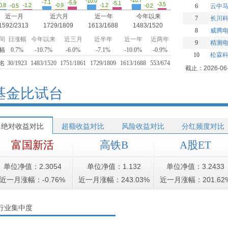
-10.7
-10.0
-7.1
-5.9
-5.1
-3.5
-1.2
-1.2
-0.9
0.8
-0.5
-0.2
6
云中
近一月
近六月
近一年
今年以来
7
长川
1592/2313
1729/1809
1613/1688
1483/1520
8
威腾
间
日涨幅
今年以来
近三月
近半年
近一年
近两年
9
精测
幅
0.7%
-10.7%
-6.0%
-7.1%
-10.0%
-0.9%
10
松霖
名
30/1923
1483/1520
1751/1861
1729/1809
1613/1688
553/674
截止：2026-06
基金比试台
绝对收益对比
超额收益对比
风险收益对比
分红频度对比
富国新活
高铁B
A股ET
单位净值：2.3054
单位净值：1.132
单位净值：3.2433
近一月涨幅：-0.76%
近一月涨幅：243.03%
近一月涨幅：201.62
行业集中度