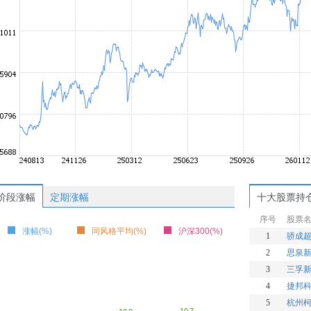
阶段涨幅
定期涨幅
十大股票持
序号
股票
涨幅(%)
同风格平均(%)
沪深300(%)
1
骄成
2
思泉
3
三孚
4
捷邦
5
杭州