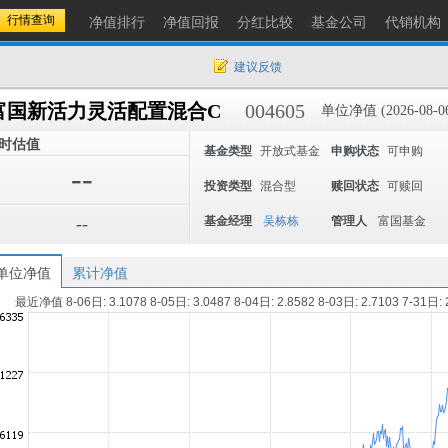
净值排行
净值回报
分红比较
基金公司
代销机构
建议反馈
富国新活力灵活配置混合C
004605
单位净值 (2026-08-0
时估值
基金类型
开放式基金
申购状态
可申购
--
投资类型
混合型
赎回状态
可赎回
--
基金经理
吴栋栋
管理人
富国基金
单位净值
累计净值
最近净值 8-06日: 3.1078 8-05日: 3.0487 8-04日: 2.8582 8-03日: 2.7103 7-31日: 