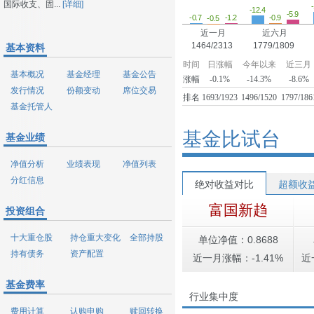
国际收支、固...
[详细]
-12.4
-5.9
-1.2
-0.9
-0.7
-0.5
近一月
近六月
1464/2313
1779/1809
基本资料
时间
日涨幅
今年以来
近三月
基本概况
基金经理
基金公告
涨幅
-0.1%
-14.3%
-8.6%
发行情况
份额变动
席位交易
排名
1693/1923
1496/1520
1797/186
基金托管人
基金比试台
基金业绩
净值分析
业绩表现
净值列表
分红信息
绝对收益对比
超额收
富国新趋
投资组合
十大重仓股
持仓重大变化
全部持股
单位净值：0.8688
持有债务
资产配置
近一月涨幅：-1.41%
近
基金费率
行业集中度
费用计算
认购申购
赎回转换