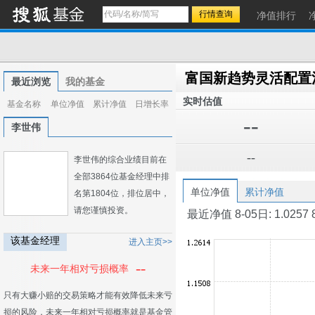
净值排行
富国新趋势灵活配置
最近浏览
我的基金
实时估值
基金名称
单位净值
累计净值
日增长率
--
李世伟
--
李世伟的综合业绩目前在
全部3864位基金经理中排
单位净值
累计净值
名第1804位，排位居中，
请您谨慎投资。
最近净值 8-05日: 1.0257 8-0
该基金经理
进入主页>>
--
未来一年相对亏损概率
只有大赚小赔的交易策略才能有效降低未来亏
损的风险，未来一年相对亏损概率就是基金管