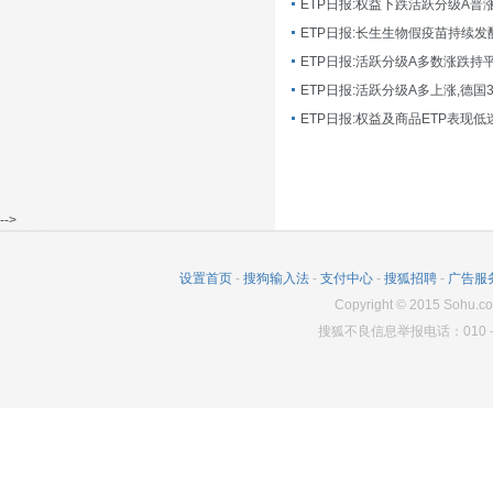
ETP日报:长生生物假疫苗持续发
ETP日报:活跃分级A多数涨跌持
ETP日报:活跃分级A多上涨,德国
-->
设置首页
-
搜狗输入法
-
支付中心
-
搜狐招聘
-
广告服
Copyright
©
2015 Sohu.co
搜狐不良信息举报电话：010－6