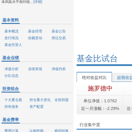
体风险水平相对稳...
[详细]
基本资料
基本概况
基金经理
基金公告
发行情况
份额变动
席位交易
基金托管人
基金比试台
基金业绩
净值分析
业绩表现
净值列表
分红信息
绝对收益对比
超额收
施罗德中
投资组合
十大重仓股
持仓重大变化
全部持股
单位净值：1.0762
持有债务
资产配置
近一月涨幅：-2.29%
近
基金费率
行业集中度
费用计算
认购申购
赎回转换