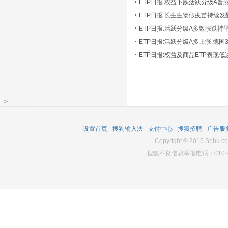
ETP日报:长生生物假疫苗持续发
ETP日报:活跃分级A多数涨跌持
ETP日报:活跃分级A多上涨,德国
-->
设置首页
-
搜狗输入法
-
支付中心
-
搜狐招聘
-
广告服
Copyright
©
2015 Sohu.co
搜狐不良信息举报电话：010－6