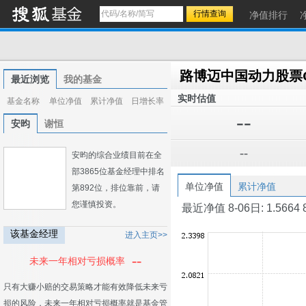
净值排行
路博迈中国动力股票
最近浏览
我的基金
实时估值
基金名称
单位净值
累计净值
日增长率
--
安昀
谢恒
--
安昀的综合业绩目前在全
部3865位基金经理中排名
单位净值
累计净值
第892位，排位靠前，请
您谨慎投资。
最近净值 8-06日: 1.5664 8-0
该基金经理
进入主页>>
--
未来一年相对亏损概率
只有大赚小赔的交易策略才能有效降低未来亏
损的风险，未来一年相对亏损概率就是基金管