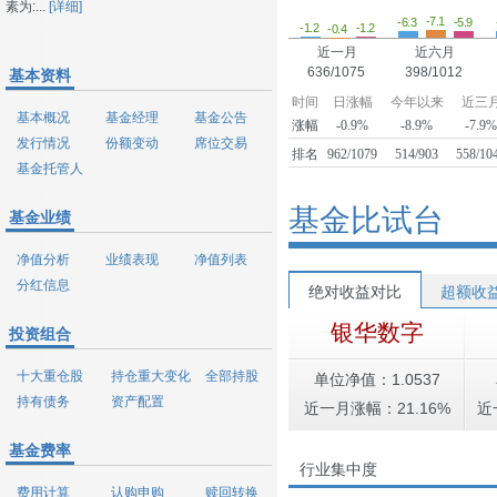
素为:...
[详细]
-7.1
-6.3
-5.9
-1.2
-1.2
-0.4
近一月
近六月
636/1075
398/1012
基本资料
时间
日涨幅
今年以来
近三
基本概况
基金经理
基金公告
涨幅
-0.9%
-8.9%
-7.9
发行情况
份额变动
席位交易
排名
962/1079
514/903
558/10
基金托管人
基金比试台
基金业绩
净值分析
业绩表现
净值列表
分红信息
绝对收益对比
超额收
银华数字
投资组合
十大重仓股
持仓重大变化
全部持股
单位净值：1.0537
持有债务
资产配置
近一月涨幅：21.16%
近
基金费率
行业集中度
费用计算
认购申购
赎回转换