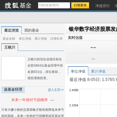
净值排行
银华数字经济股票发
最近浏览
我的基金
实时估值
基金名称
单位净值
累计净值
日增长率
--
王晓川
--
王晓川的综合业绩目前在
全部3864位基金经理中排
单位净值
累计净值
名第831位，排位靠前，
请您谨慎投资。
最近净值 8-05日: 1.5765 8-0
该基金经理
进入主页>>
--
未来一年相对亏损概率
只有大赚小赔的交易策略才能有效降低未来亏
损的风险，未来一年相对亏损概率就是基金管