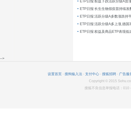
ETP日报:长生生物假疫苗持续发
ETP日报:活跃分级A多数涨跌持
ETP日报:活跃分级A多上涨,德国
-->
设置首页
-
搜狗输入法
-
支付中心
-
搜狐招聘
-
广告服
Copyright
©
2015 Sohu.co
搜狐不良信息举报电话：010－6