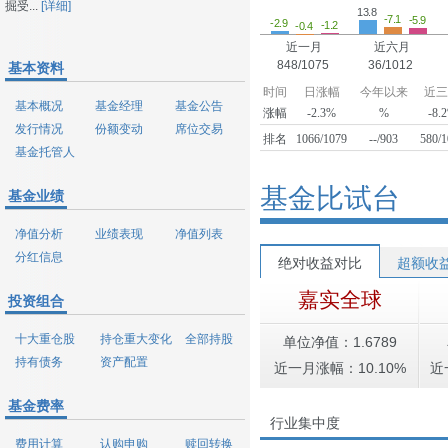
掘受...
[详细]
13.8
-7.1
-5.9
-2.9
-1.2
-0.4
近一月
近六月
848/1075
36/1012
基本资料
时间
日涨幅
今年以来
近
基本概况
基金经理
基金公告
涨幅
-2.3%
%
-8.
发行情况
份额变动
席位交易
排名
1066/1079
--/903
580/
基金托管人
基金比试台
基金业绩
净值分析
业绩表现
净值列表
分红信息
绝对收益对比
超额收
嘉实全球
投资组合
十大重仓股
持仓重大变化
全部持股
单位净值：1.6789
持有债务
资产配置
近一月涨幅：10.10%
近
基金费率
行业集中度
费用计算
认购申购
赎回转换