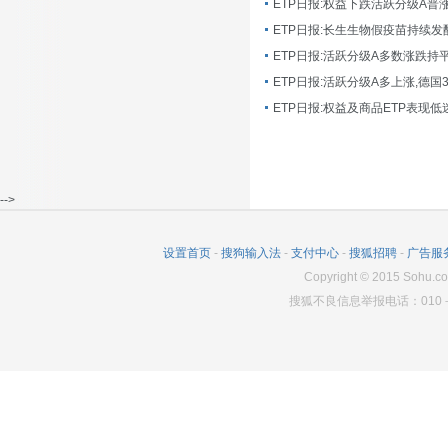
ETP日报:长生生物假疫苗持续发
ETP日报:活跃分级A多数涨跌持
ETP日报:活跃分级A多上涨,德国
-->
设置首页
-
搜狗输入法
-
支付中心
-
搜狐招聘
-
广告服
Copyright
©
2015 Sohu.co
搜狐不良信息举报电话：010－6