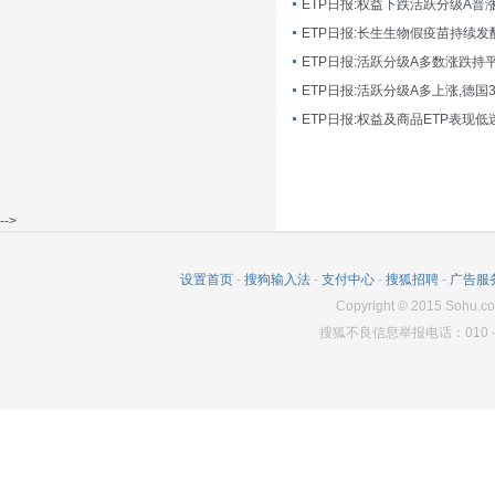
ETP日报:长生生物假疫苗持续发
ETP日报:活跃分级A多数涨跌持
ETP日报:活跃分级A多上涨,德国
-->
设置首页
-
搜狗输入法
-
支付中心
-
搜狐招聘
-
广告服
Copyright
©
2015 Sohu.co
搜狐不良信息举报电话：010－6