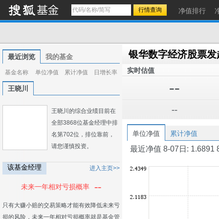
净值排行
银华数字经济股票发
最近浏览
我的基金
实时估值
基金名称
单位净值
累计净值
日增长率
--
王晓川
--
王晓川的综合业绩目前在
全部3868位基金经理中排
单位净值
累计净值
名第702位，排位靠前，
请您谨慎投资。
最近净值 8-07日: 1.6891 8-0
该基金经理
进入主页>>
--
未来一年相对亏损概率
只有大赚小赔的交易策略才能有效降低未来亏
损的风险，未来一年相对亏损概率就是基金管