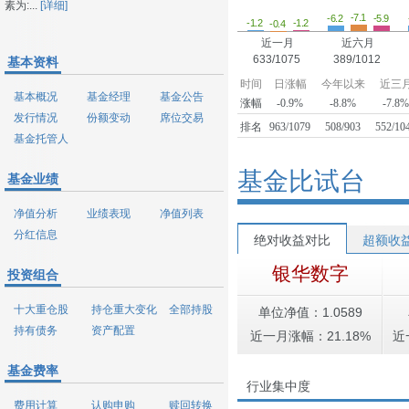
素为:...
[详细]
-7.1
-6.2
-5.9
-1.2
-1.2
-0.4
近一月
近六月
633/1075
389/1012
基本资料
时间
日涨幅
今年以来
近三
基本概况
基金经理
基金公告
涨幅
-0.9%
-8.8%
-7.8
发行情况
份额变动
席位交易
排名
963/1079
508/903
552/10
基金托管人
基金比试台
基金业绩
净值分析
业绩表现
净值列表
分红信息
绝对收益对比
超额收
银华数字
投资组合
十大重仓股
持仓重大变化
全部持股
单位净值：1.0589
持有债务
资产配置
近一月涨幅：21.18%
近
基金费率
行业集中度
费用计算
认购申购
赎回转换