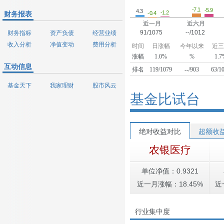
-7.1
-5.9
4.3
-1.2
-0.4
财务报表
近一月
近六月
91/1075
--/1012
财务指标
资产负债
经营业绩
收入分析
净值变动
费用分析
时间
日涨幅
今年以来
近三
涨幅
1.0%
%
1.
互动信息
排名
119/1079
--/903
63/1
基金天下
我家理财
股市风云
基金比试台
绝对收益对比
超额收
农银医疗
单位净值：0.9321
近一月涨幅：18.45%
近
行业集中度