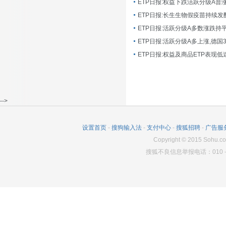
ETP日报:长生生物假疫苗持续发
ETP日报:活跃分级A多数涨跌持
ETP日报:活跃分级A多上涨,德国
-->
设置首页
-
搜狗输入法
-
支付中心
-
搜狐招聘
-
广告服
Copyright
©
2015 Sohu.co
搜狐不良信息举报电话：010－6