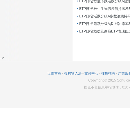
ETP日报:长生生物假疫苗持续发
ETP日报:活跃分级A多数涨跌持
ETP日报:活跃分级A多上涨,德国
-->
设置首页
-
搜狗输入法
-
支付中心
-
搜狐招聘
-
广告服
Copyright
©
2015 Sohu.co
搜狐不良信息举报电话：010－6