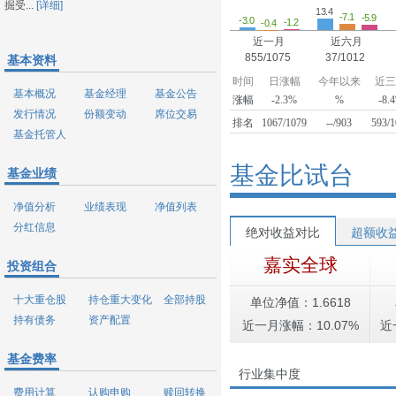
掘受...
[详细]
13.4
-7.1
-5.9
-3.0
-1.2
-0.4
近一月
近六月
855/1075
37/1012
基本资料
时间
日涨幅
今年以来
近
基本概况
基金经理
基金公告
涨幅
-2.3%
%
-8.
发行情况
份额变动
席位交易
排名
1067/1079
--/903
593/
基金托管人
基金比试台
基金业绩
净值分析
业绩表现
净值列表
分红信息
绝对收益对比
超额收
嘉实全球
投资组合
十大重仓股
持仓重大变化
全部持股
单位净值：1.6618
持有债务
资产配置
近一月涨幅：10.07%
近
基金费率
行业集中度
费用计算
认购申购
赎回转换